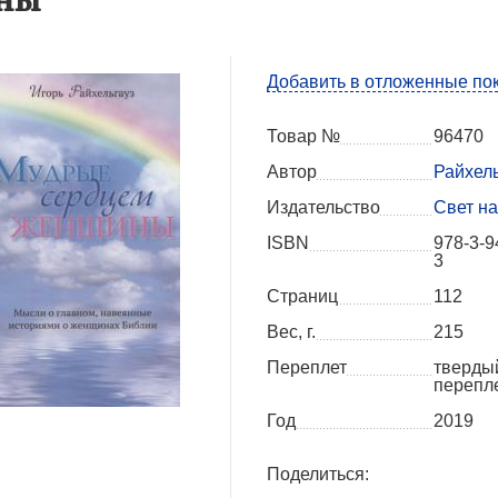
Добавить в отложенные по
Товар №
96470
Автор
Райхель
Издательство
Свет на
ISBN
978-3-9
3
Страниц
112
Вес, г.
215
Переплет
тверды
перепл
Год
2019
Поделиться: