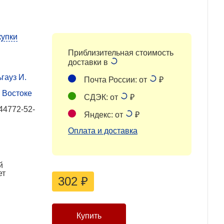
купки
Приблизительная стоимость
доставки в
гауз И.
Почта России: от
₽
 Востоке
СДЭК: от
₽
44772-52-
Яндекс: от
₽
Оплата и доставка
й
ет
302
₽