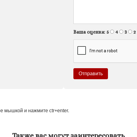
Ваша оценка:
5
4
3
2
 мышкой и нажмите ctr+enter.
Также вас могут заинтересовать