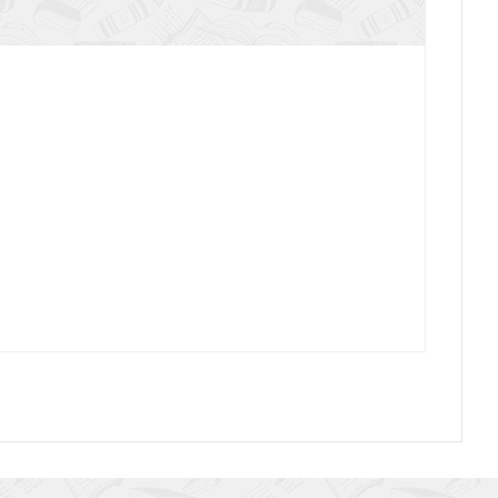
и о главном, навеянные Книгой притч (Мишлей)
Мудрые сердцем женщины