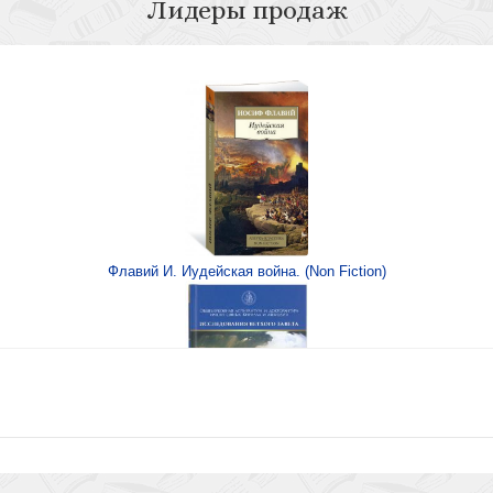
Лидеры продаж
к
Лучше золота. Мысл
Флавий И. Иудейская война. (Non Fiction)
Книга Иисуса Навина