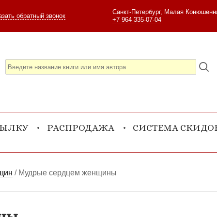
Санкт-Петербург, Малая Конюшенна
азать обратный звонок
+7 964 335-07-04
СЫЛКУ
РАСПРОДАЖА
СИСТЕМА СКИДО
щин
/
Мудрые сердцем женщины
ны