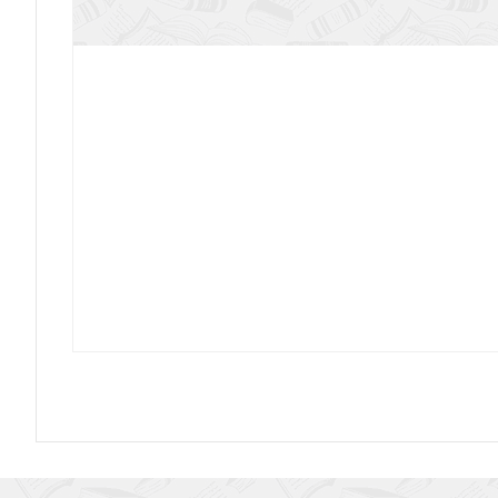
Тропинка. Раскраска-считари
Пророки, цари и герои
Момент истины