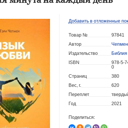
Добавить в отложенные по
Товар №
97841
Автор
Чепмен 
Издательство
Библия 
ISBN
978-5-7
0
Страниц
380
Вес, г.
620
Переплет
тверды
Год
2021
Поделиться: