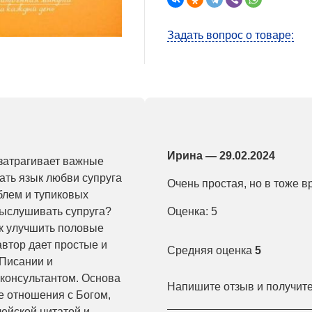
Задать вопрос о товаре:
Ирина
— 29.02.2024
 затрагивает важные
ать язык любви супруга
Очень простая, но в тоже в
блем и тупиковых
 выслушивать супруга?
Оценка: 5
ак улучшить половые
автор дает простые и
Средняя оценка
5
Писании и
консультантом. Основа
Напишите отзыв и получит
е отношения с Богом,
лейской цитатой и