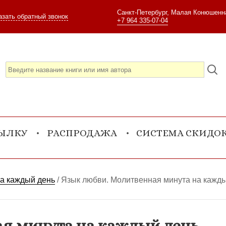
Санкт-Петербург, Малая Конюшенна
азать обратный звонок
+7 964 335-07-04
СЫЛКУ
РАСПРОДАЖА
СИСТЕМА СКИДО
на каждый день
/
Язык любви. Молитвенная минута на кажд
я минута на каждый день