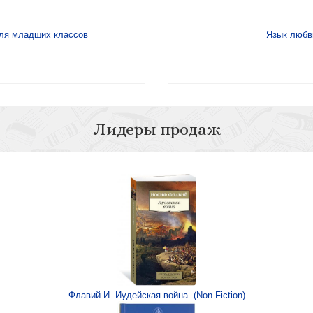
для младших классов
Язык любв
Лидеры продаж
ечно
 для дошкольников
Флавий И. Иудейская война. (Non Fiction)