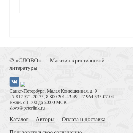
Свет Истины. Вып.8. Завоевание обетованной 
дошкольников
© «СЛОВО» — Магазин христианской
литературы
Санкт-Петербург, Малая Конюшенная, д. 9
+7 812 571-20-75
,
8 800 201-43-49
,
+7 964 335-07-04
Еждн. с 11:00 до 20:00 МСК
Молитвы за детей, основанные на 
slovo@peterlink.ru
Каталог
Авторы
Оплата и доставка
Пользовательское соглашение