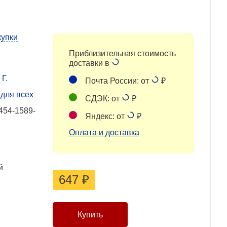
купки
Приблизительная стоимость
доставки в
Г.
Почта России: от
₽
для всех
СДЭК: от
₽
454-1589-
Яндекс: от
₽
Оплата и доставка
й
647
₽