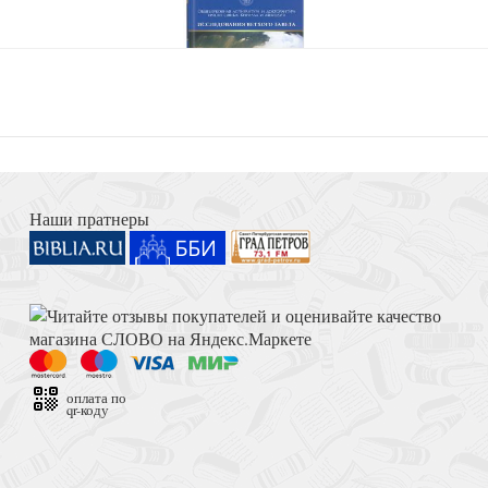
земли. Тетрадь для
Любовь — эт
Книга Иисуса Навина
Наши пратнеры
Пять языков любви в
Толкование на Апокалипсис (Тихоний Африканский)
Писании
оплата по
qr-коду