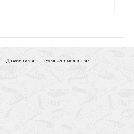
о выбор: пять языков любви в действии
Дизайн сайта —
студия «Артминистри»
 новой семье. Главная книга для тех, кто строит
отношения в повторном браке