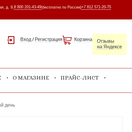
8 800 201-43-49
+7 812 571-20-75
я, д. 9,
(бесплатно по России)
Вход
/
Регистрация
Корзина
Отзывы
на Яндексе
К
О МАГАЗИНЕ
ПРАЙС-ЛИСТ
ый день