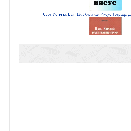
Свет Истины. Вып.15. Живи как Иисус.Тетрадь 
Царь, Который будет править в
Свет Истины. Вып.16. Илия и Елисей. Тетрадь