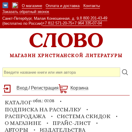
О магазине
Оплата и доставка
Контакты
Заказать обратный звонок
8 800 201-43-49
Санкт-Петербург, Малая Конюшенная, д. 9,
+7 812 571-20-75
+7 964 335-07-04
(бесплатно по России)
МАГАЗИН ХРИСТИАНСКОЙ ЛИТЕРАТУРЫ
Вход
/
Регистрация
Корзина
обн.: 07.08
КАТАЛОГ
ПОДПИСКА НА РАССЫЛКУ
РАСПРОДАЖА
СИСТЕМА СКИДОК
О МАГАЗИНЕ
ПРАЙС-ЛИСТ
АВТОРЫ
ИЗДАТЕЛЬСТВА