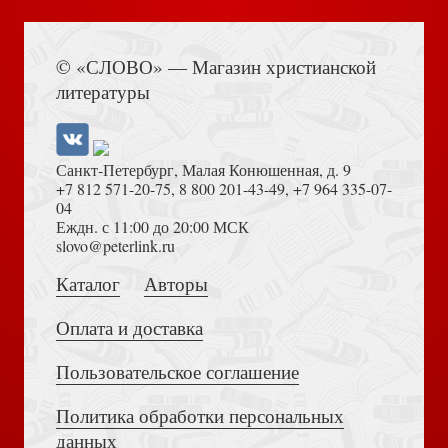
Книга Иисуса Навина
© «СЛОВО» — Магазин христианской
литературы
Гурьянова Н. Эстетика анархии: Искусство и идеология
раннего русского авангарда
Санкт-Петербург, Малая Конюшенная, д. 9
+7 812 571-20-75
,
8 800 201-43-49
,
+7 964 335-07-
04
Еждн. с 11:00 до 20:00 МСК
Толкование на Апокалипсис (Тихоний Африканский)
slovo@peterlink.ru
Каталог
Авторы
Окраины России в позднеимперскую эпоху: политика
правительства и национальные проекты. Сборник стате
Оплата и доставка
Пользовательское соглашение
Политика обработки персональных
Достоевский Ф.М. Сила и правда России (2024)
данных