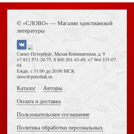
Книга Иисуса Навина
© «СЛОВО» — Магазин христианской
Анисимов Е. Историк у источника. Политическая
литературы
история XVIII века в документах и комментариях
Санкт-Петербург, Малая Конюшенная, д. 9
+7 812 571-20-75
,
8 800 201-43-49
,
+7 964 335-07-
04
Еждн. с 11:00 до 20:00 МСК
Достоевский Ф.М. Сила и правда России (2024)
slovo@peterlink.ru
Европейские войны Российской Империи. Сборник
Каталог
Авторы
статей под ред. А.И. Миллера
Оплата и доставка
Пользовательское соглашение
Политика обработки персональных
Толкование на Апокалипсис (Тихоний Африканский)