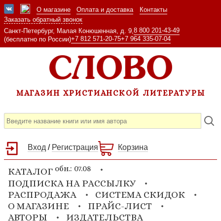
О магазине
Оплата и доставка
Контакты
Заказать обратный звонок
8 800 201-43-49
Санкт-Петербург, Малая Конюшенная, д. 9,
+7 812 571-20-75
+7 964 335-07-04
(бесплатно по России)
МАГАЗИН ХРИСТИАНСКОЙ ЛИТЕРАТУРЫ
Вход
/
Регистрация
Корзина
обн.: 07.08
КАТАЛОГ
ПОДПИСКА НА РАССЫЛКУ
РАСПРОДАЖА
СИСТЕМА СКИДОК
О МАГАЗИНЕ
ПРАЙС-ЛИСТ
АВТОРЫ
ИЗДАТЕЛЬСТВА