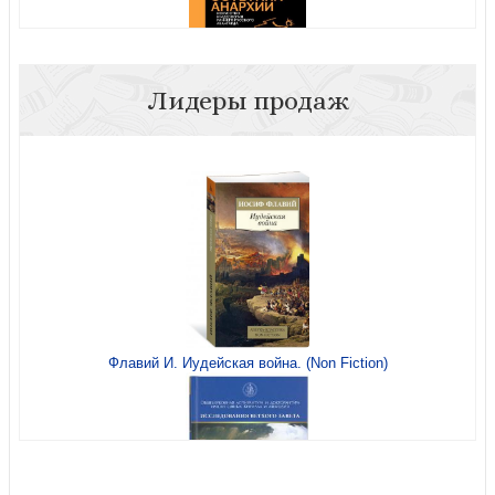
Лидеры продаж
Гурьянова Н. Эстетика анархии: Искусство и идеология
раннего русского авангарда
Флавий И. Иудейская война. (Non Fiction)
Окраины России в позднеимперскую эпоху: политика
правительства и национальные проекты. Сборник стате