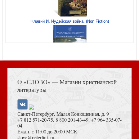
Флавий И. Иудейская война. (Non Fiction)
Европейские войны Российской Империи. Сборник
статей под ред. А.И. Миллера
Книга Иисуса Навина
© «СЛОВО» — Магазин христианской
литературы
Гурьянова Н. Эстетика анархии: Искусство и идеология
раннего русского авангарда
Санкт-Петербург, Малая Конюшенная, д. 9
+7 812 571-20-75
,
8 800 201-43-49
,
+7 964 335-07-
04
Еждн. с 11:00 до 20:00 МСК
Достоевский Ф.М. Сила и правда России (2024)
slovo@peterlink.ru