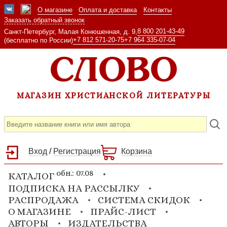
О магазине
Оплата и доставка
Контакты
Заказать обратный звонок
8 800 201-43-49
Санкт-Петербург, Малая Конюшенная, д. 9,
+7 812 571-20-75
+7 964 335-07-04
(бесплатно по России)
МАГАЗИН ХРИСТИАНСКОЙ ЛИТЕРАТУРЫ
Вход
/
Регистрация
Корзина
обн.: 07.08
КАТАЛОГ
ПОДПИСКА НА РАССЫЛКУ
РАСПРОДАЖА
СИСТЕМА СКИДОК
О МАГАЗИНЕ
ПРАЙС-ЛИСТ
АВТОРЫ
ИЗДАТЕЛЬСТВА