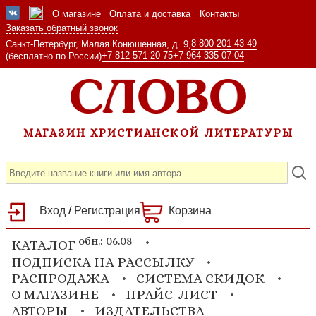
О магазине
Оплата и доставка
Контакты
Заказать обратный звонок
8 800 201-43-49
Санкт-Петербург, Малая Конюшенная, д. 9,
+7 812 571-20-75
+7 964 335-07-04
(бесплатно по России)
МАГАЗИН ХРИСТИАНСКОЙ ЛИТЕРАТУРЫ
Вход
/
Регистрация
Корзина
обн.: 06.08
КАТАЛОГ
ПОДПИСКА НА РАССЫЛКУ
РАСПРОДАЖА
СИСТЕМА СКИДОК
О МАГАЗИНЕ
ПРАЙС-ЛИСТ
АВТОРЫ
ИЗДАТЕЛЬСТВА