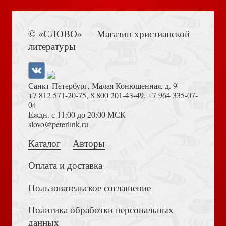
Книга Иисуса Навина
© «СЛОВО» — Магазин христианской
Начнем с самого простого
литературы
Санкт-Петербург, Малая Конюшенная, д. 9
+7 812 571-20-75
,
8 800 201-43-49
,
+7 964 335-07-
04
Еждн. с 11:00 до 20:00 МСК
Толкование на Апокалипсис (Тихоний Африканский)
slovo@peterlink.ru
Благодать священства
Каталог
Авторы
Оплата и доставка
Пользовательское соглашение
Политика обработки персональных
Достоевский Ф.М. Сила и правда России (2024)
данных
Псалтирь на церковнославянском языке