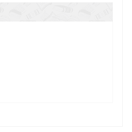
ятого Причащения (мягкий переплет)
лое стадо. Записки священника