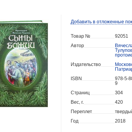
Добавить в отложенные по
Товар №
92051
Автор
Вячесл
Тулупов
протои
Издательство
Москов
Патриа
ISBN
978-5-8
9
Страниц
304
Вес, г.
420
Переплет
тверды
Год
2018