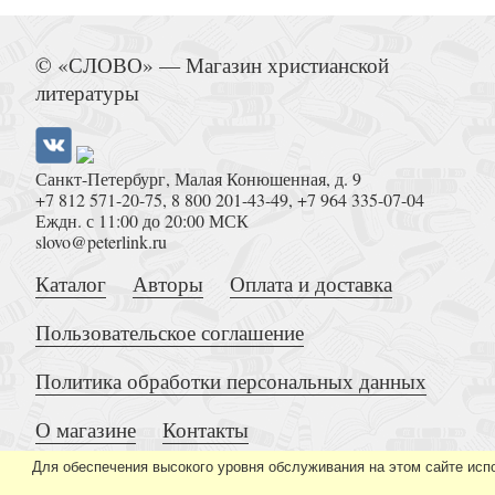
Молодой король, Снежная Королева 
© «СЛОВО» — Магазин христианской
литературы
Санкт-Петербург, Малая Конюшенная, д. 9
+7 812 571-20-75
,
8 800 201-43-49
,
+7 964 335-07-04
Еждн. с 11:00 до 20:00 МСК
Время веры. Из творений святителей Кирилл
slovo@peterlink.ru
Афанасия Великого, Григория Нис
Каталог
Авторы
Оплата и доставка
Пользовательское соглашение
Политика обработки персональных данных
О магазине
Контакты
Преподобный Савва Сторожевс
Для обеспечения высокого уровня обслуживания на этом сайте исп