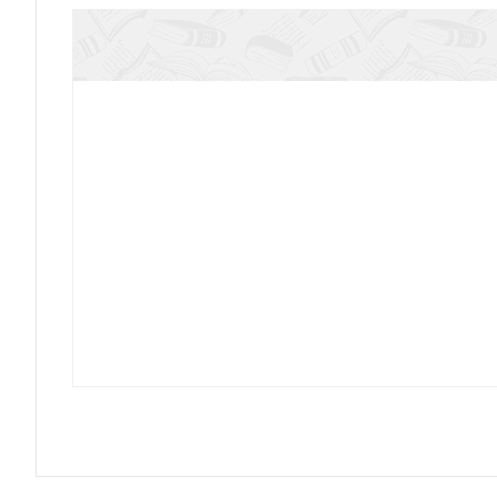
Благодать священства
Можно ли создать рай на зем