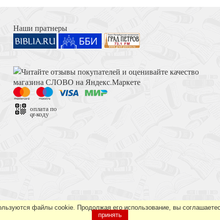
Книга Иисуса Навина
и другие
Наши пратнеры
Толкование на Апокалипсис (Тихоний Африканский)
а Иерусалимского,
ского
оплата по
qr-коду
Достоевский Ф.М. Сила и правда России (2024)
кий
ользуются файлы cookie. Продолжая его использование, вы соглашаетес
принять