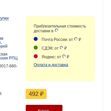
купки
Приблизительная стоимость
доставки в
ав
Почта России: от
₽
,
ерей
СДЭК: от
₽
ская
Яндекс: от
₽
рхия РПЦ
Оплата и доставка
8017-680-
492
₽
й