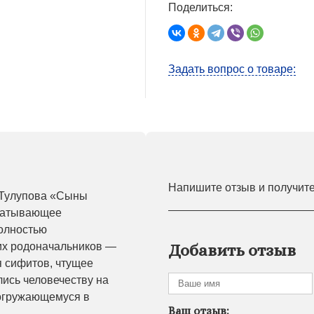
Поделиться:
Задать вопрос о товаре:
Напишите отзыв и получит
 Тулупова «Сыны
хватывающее
полностью
их родоначальников —
Добавить отзыв
 сифитов, чтущее
лись человечеству на
погружающемуся в
Ваш отзыв: