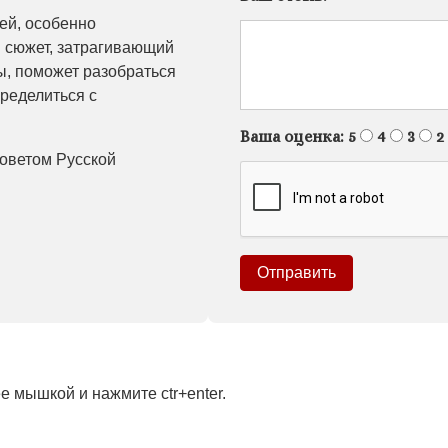
лей, особенно
 сюжет, затрагивающий
ы, поможет разобраться
пределиться с
Ваша оценка:
5
4
3
2
оветом Русской
 мышкой и нажмите ctr+enter.