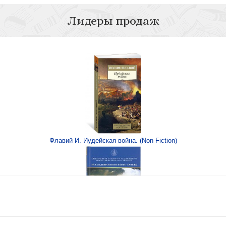
Лидеры продаж
Чудо Св
Ма
Флавий И. Иудейская война. (Non Fiction)
ле?