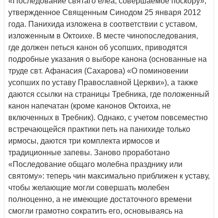
«Последование святаго елеа, совершаемое поскору»,
утвержденное Священным Синодом 25 января 2012
года. Панихида изложена в соответствии с уставом,
изложенным в Октоихе. В месте чинопоследования,
где должен петься канон об усопших, приводятся
подробные указания о выборе канона (основанные на
труде свт. Афанасия (Сахарова) «О поминовении
усопших по уставу Православной Церкви»), а также
даются ссылки на страницы Требника, где положенный
канон напечатан (кроме канонов Октоиха, не
включенных в Требник). Однако, с учетом повсеместно
встречающейся практики петь на панихиде только
ирмосы, даются три комплекта ирмосов и
традиционные запевы. Заново проработано
«Последование общаго молебна празднику или
святому»: теперь чин максимально приближен к уставу,
чтобы желающие могли совершать молебен
полноценно, а не имеющие достаточного времени
смогли грамотно сократить его, основываясь на