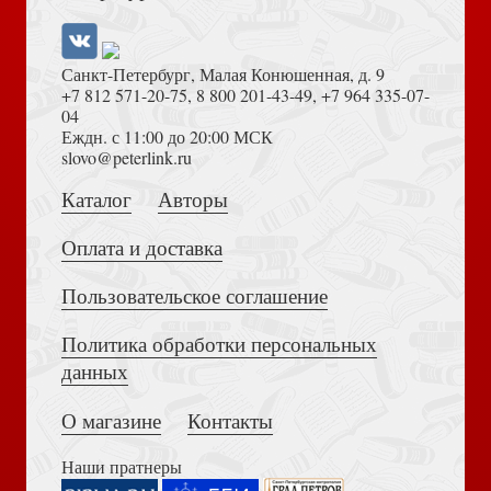
Санкт-Петербург, Малая Конюшенная, д. 9
+7 812 571-20-75
,
8 800 201-43-49
,
+7 964 335-07-
04
Еждн. с 11:00 до 20:00 МСК
Достоевский Ф.М. Сила и правда России (2024)
slovo@peterlink.ru
Преподобный Симеон Новый Богослов и православное
предание (РПЦ)
Каталог
Авторы
Оплата и доставка
Пользовательское соглашение
Политика обработки персональных
Толкование на Апокалипсис (Тихоний Африканский)
данных
Ступенька в небеса
О магазине
Контакты
Наши пратнеры