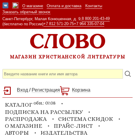
О магазине
Оплата и доставка
Контакты
Заказать обратный звонок
8 800 201-43-49
Санкт-Петербург, Малая Конюшенная, д. 9,
+7 812 571-20-75
+7 964 335-07-04
(бесплатно по России)
МАГАЗИН ХРИСТИАНСКОЙ ЛИТЕРАТУРЫ
Вход
/
Регистрация
Корзина
обн.: 07.08
КАТАЛОГ
ПОДПИСКА НА РАССЫЛКУ
РАСПРОДАЖА
СИСТЕМА СКИДОК
О МАГАЗИНЕ
ПРАЙС-ЛИСТ
АВТОРЫ
ИЗДАТЕЛЬСТВА