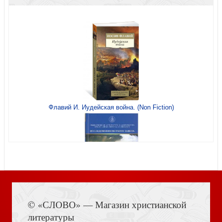
Последование мертвенное над скончавшимся
священником
Флавий И. Иудейская война. (Non Fiction)
Преподобный Савва Сторожевский
Книга Иисуса Навина
Равный апостолам. Святой Князь Владимир
© «СЛОВО» — Магазин христианской
литературы