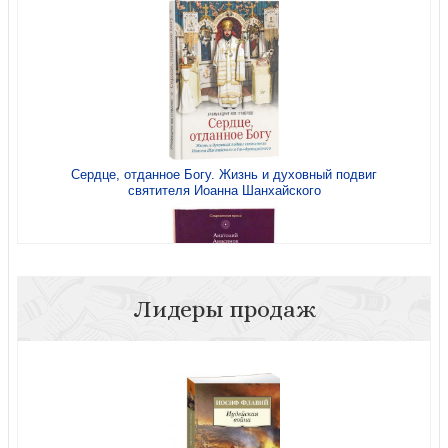
Идти путем апостольским. Жития и труды святых
миссионеров XX века
Сердце, отданное Богу. Жизнь и духовный подвиг
святителя Иоанна Шанхайского
Святое Крещение
Лидеры продаж
Помоги сыну моему: Повесть
Смиренный сердцем. Жизнь и духовный подвиг
святителя Нектария Эгинского