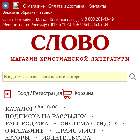
О магазине
Оплата и доставка
Контакты
Заказать обратный звонок
8 800 201-43-49
Санкт-Петербург, Малая Конюшенная, д. 9,
+7 812 571-20-75
+7 964 335-07-04
(бесплатно по России)
МАГАЗИН ХРИСТИАНСКОЙ ЛИТЕРАТУРЫ
Вход
/
Регистрация
Корзина
обн.: 07.08
КАТАЛОГ
ПОДПИСКА НА РАССЫЛКУ
РАСПРОДАЖА
СИСТЕМА СКИДОК
О МАГАЗИНЕ
ПРАЙС-ЛИСТ
АВТОРЫ
ИЗДАТЕЛЬСТВА