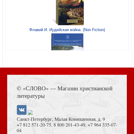
Флавий И. Иудейская война. (Non Fiction)
Утешение скорбящим о смерти близких (Сретенский
монастырь)
Сердце, отданное Богу. Жизнь и духовный подвиг
святителя Иоанна Шанхайского
Книга Иисуса Навина
© «СЛОВО» — Магазин христианской
Источник добродетелей. О молитве келейной и
литературы
церковной
Таинство Елеосвящения. (Соборование)
Санкт-Петербург, Малая Конюшенная, д. 9
+7 812 571-20-75
,
8 800 201-43-49
,
+7 964 335-07-
04