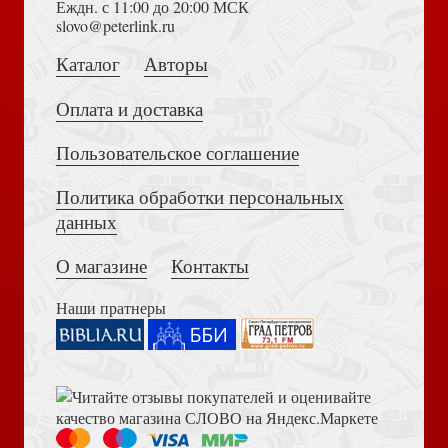
Еждн. с 11:00 до 20:00 МСК
Достоевский Ф.М. Сила и правда России (2024)
slovo@peterlink.ru
Акафист святой великомученице Варваре. (Сретенский)
Каталог
Авторы
Суд над Иисусом Христом.: Богословский и
юридический взгляд
Оплата и доставка
Пользовательское соглашение
Политика обработки персональных
Толкование на Апокалипсис (Тихоний Африканский)
данных
Люди встречаются, люди влюбляются, женятся...
О магазине
Контакты
Туринская плащаница. Свидетельства евангелистов и
открытия ученых
Наши пратнеры
Библия в современном русском переводе. 073 (2025, 3-
е изд., перераб., и доп., синий бумвинил)
Старец Герман Ставровунийский