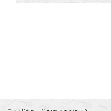
Господи, спаси моих детей!
Время собирать камни
Иисус — величайшее имя. Ежедневн
© «СЛОВО» — Магазин христианской