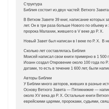
Структура
Библия состоит из двух частей: Ветхого Завета
В Ветхом Завете 39 книг, написание которых 
лет. Он в три раза больше Нового по объему и
пророка Малахии, жившего в V веке до Р. Х.
Новый Завет был написан в I веке по Р. Х. В не
Сколько лет составлялась Библия
Моисей написал свои книги примерно в 1 500 го
Иоанн создал Откровение около 100 года по Р.
датами, то есть в течение 1 600 лет, были нап
Авторы Библии
У Библии много авторов, живших в разные ист
Основу Ветхого Завета — Пятикнижие — напи
около XV века до Р. Х. Остальные книги Ветхо
еврейскими царями, пророками, судьями, свя