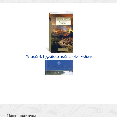
Флавий И. Иудейская война. (Non Fiction)
ые чтения
Книга Иисуса Навина
Наши пратнеры