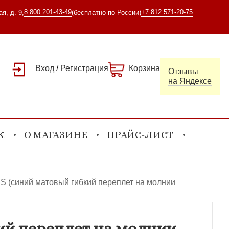
8 800 201-43-49
+7 812 571-20-75
я, д. 9,
(бесплатно по России)
Вход
/
Регистрация
Корзина
Отзывы
на Яндексе
К
О МАГАЗИНЕ
ПРАЙС-ЛИСТ
S (синий матовый гибкий переплет на молнии
ий переплет на молнии