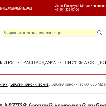
Санкт-Петербург, Малая Конюшенна
азать обратный звонок
+7 964 335-07-04
СЫЛКУ
РАСПРОДАЖА
СИСТЕМА СКИДО
ники
/
Библии канонические
/
Библия каноническая 056 MZTi
6 MZTiS (синий матовый гибк