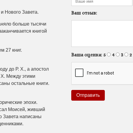
 и Нового Завета.
Ваш отзыв:
заняло больше тысячи
 заканчивается книгой
м 27 книг.
Ваша оценка:
5
4
3
2
ду до Р. Х., а апостол
 Х. Между этими
исаны остальные книги.
орические эпохи.
сал Моисей, живший
го Завета написаны
щенниками.