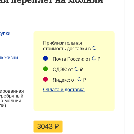
купки
Приблизительная
стоимость доставки в
ик жизни
Почта России: от
₽
СДЭК: от
₽
Яндекс: от
₽
Оплата и доставка
лированная
серебряный
на молнии,
ли)
3043
₽