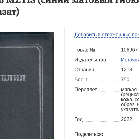
зат)
Добавить в отложенные по
Товар №
106967
Издательство
Источн
Страниц
1218
Вес, г.
750
Переплет
мягкая
(рецик
кожа, 
обрез, 
указате
Год
2022
Поделиться: