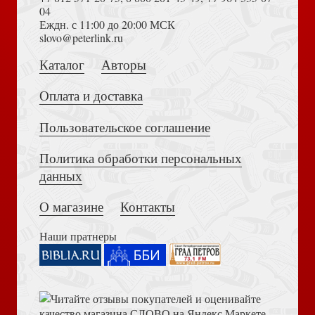
04
Еждн. с 11:00 до 20:00 МСК
Толкование на Апокалипсис (Тихоний Африканский)
slovo@peterlink.ru
Помоги сыну моему: Повесть
Каталог
Авторы
Оплата и доставка
Пользовательское соглашение
Политика обработки персональных
Достоевский Ф.М. Сила и правда России (2024)
Патриарх Павел. Пешком в вечность
данных
О магазине
Контакты
Наши пратнеры
Книга пророка Амоса. Введение и комментарий
Лесков Н.С. Прекрасная Аза