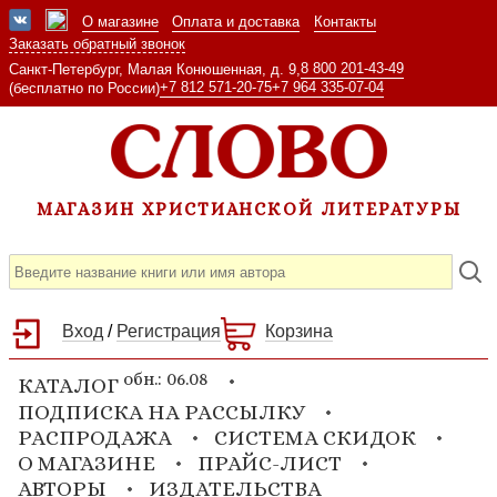
О магазине
Оплата и доставка
Контакты
Заказать обратный звонок
8 800 201-43-49
Санкт-Петербург, Малая Конюшенная, д. 9,
+7 812 571-20-75
+7 964 335-07-04
(бесплатно по России)
МАГАЗИН ХРИСТИАНСКОЙ ЛИТЕРАТУРЫ
Вход
/
Регистрация
Корзина
обн.: 06.08
КАТАЛОГ
ПОДПИСКА НА РАССЫЛКУ
РАСПРОДАЖА
СИСТЕМА СКИДОК
О МАГАЗИНЕ
ПРАЙС-ЛИСТ
АВТОРЫ
ИЗДАТЕЛЬСТВА