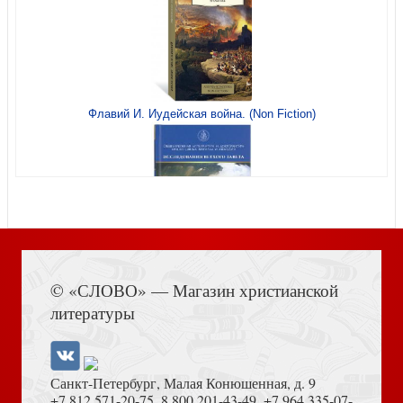
Кислород души
Флавий И. Иудейская война. (Non Fiction)
Утешение скорбящим о смерти близких (Сретенский
Книга Иисуса Навина
монастырь)
© «СЛОВО» — Магазин христианской
литературы
Санкт-Петербург, Малая Конюшенная, д. 9
+7 812 571-20-75
,
8 800 201-43-49
,
+7 964 335-07-