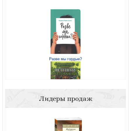
Храм Божий — это земное Небо
Разве мы гордые?
Храм Божий — это земное Небо
Лидеры продаж
Петушки обетованные: в трех книгах
Любовь не умирает...