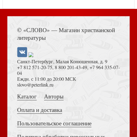
Книга Иисуса Навина
© «СЛОВО» — Магазин христианской
Апокалипсис. Сейчас позже, чем мы думаем...
литературы
Духовный цветник Серафима Саровского. Избранные
наставления
Санкт-Петербург, Малая Конюшенная, д. 9
+7 812 571-20-75
,
8 800 201-43-49
,
+7 964 335-07-
04
Еждн. с 11:00 до 20:00 МСК
Толкование на Апокалипсис (Тихоний Африканский)
slovo@peterlink.ru
Коши В. Рождественская мечта оленёнка
Каталог
Авторы
Оплата и доставка
Духовные наставления и пророчества (Эксклюзив.
Русская класка)
Пользовательское соглашение
Политика обработки персональных