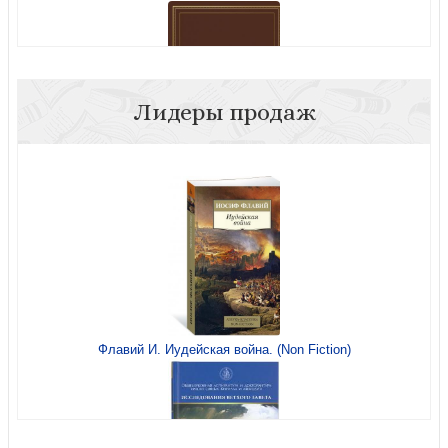
О цели христианской жизни. Беседа прп. Серафима
Саровского с Н.А. Мотовиловым (СТСЛ)
Лидеры продаж
Библия каноническая в русском синодальном переводе
с полями для записей (коричневая, рамка)
О цели жизни нашей христианской. Беседа
преподобного Серафима Саровского с Н.А.
Мотовиловым
Флавий И. Иудейская война. (Non Fiction)
Монтгомери Л.М. Аня из Инглсайда (Белая пттица)
Духовные наставления и пророчества