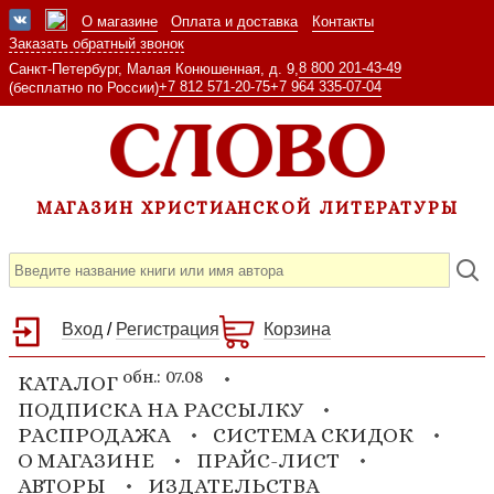
О магазине
Оплата и доставка
Контакты
Заказать обратный звонок
8 800 201-43-49
Санкт-Петербург, Малая Конюшенная, д. 9,
+7 812 571-20-75
+7 964 335-07-04
(бесплатно по России)
МАГАЗИН ХРИСТИАНСКОЙ ЛИТЕРАТУРЫ
Вход
/
Регистрация
Корзина
обн.: 07.08
КАТАЛОГ
ПОДПИСКА НА РАССЫЛКУ
РАСПРОДАЖА
СИСТЕМА СКИДОК
О МАГАЗИНЕ
ПРАЙС-ЛИСТ
АВТОРЫ
ИЗДАТЕЛЬСТВА