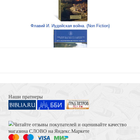
Флавий И. Иудейская война. (Non Fiction)
нск, 2021)
Книга Иисуса Навина
Наши пратнеры
авославная Церковь)
Толкование на Апокалипсис (Тихоний Африканский)