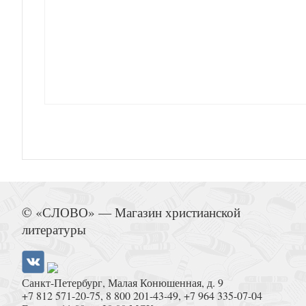
Молитвы о усопших (Минск)
Библия с неканоническими книгами (Ми
© «СЛОВО» — Магазин христианской
литературы
Санкт-Петербург, Малая Конюшенная, д. 9
+7 812 571-20-75
,
8 800 201-43-49
,
+7 964 335-07-04
Акафист «Слава Богу за все» (Белорусская Пр