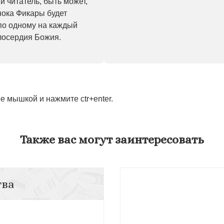
й читатель, быть может,
нока Фикары будет
по одному на каждый
илосердия Божия.
 мышкой и нажмите ctr+enter.
Также вас могут заинтересовать
тва