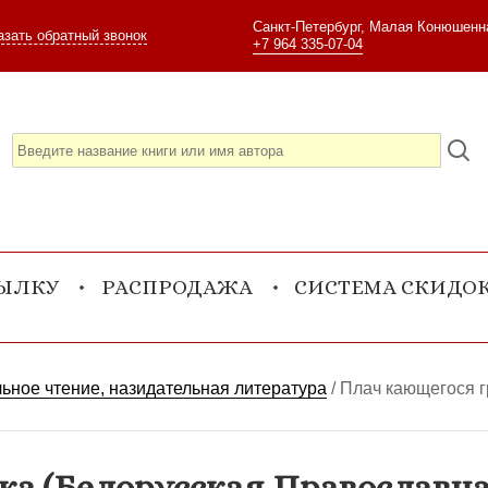
Санкт-Петербург, Малая Конюшенна
азать обратный звонок
+7 964 335-07-04
СЫЛКУ
РАСПРОДАЖА
СИСТЕМА СКИДО
ьное чтение, назидательная литература
/
Плач кающегося г
а (Белорусская Православна