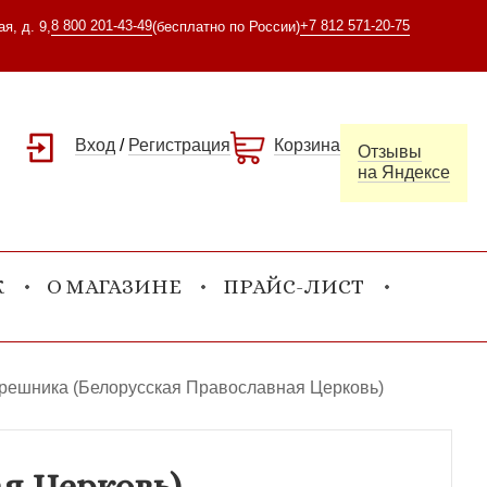
8 800 201-43-49
+7 812 571-20-75
я, д. 9,
(бесплатно по России)
Вход
/
Регистрация
Корзина
Отзывы
на Яндексе
К
О МАГАЗИНЕ
ПРАЙС-ЛИСТ
решника (Белорусская Православная Церковь)
я Церковь)