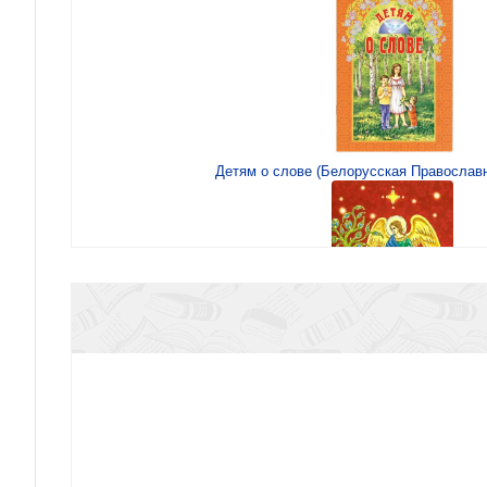
Детям о слове (Белорусская Православ
Молитвослов для малышей (Красный, ангел, п