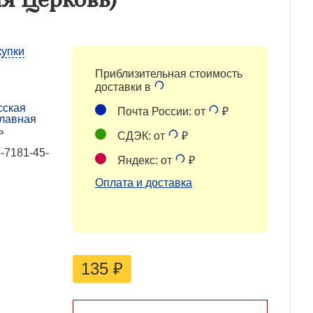
купки
Приблизительная стоимость
доставки в
сская
Почта России: от
₽
лавная
ь
СДЭК: от
₽
-7181-45-
Яндекс: от
₽
Оплата и доставка
135
₽