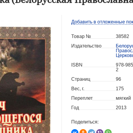
Добавить в отложенные по
Товар №
38582
Издательство
Белору
Правос
Церков
ISBN
978-985
2
Страниц
96
Вес, г.
175
Переплет
мягкий
Год
2013
Поделиться: