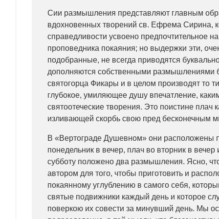
Сии размышления представляют главным обр
вдохновенных творений св. Ефрема Сирина, к
справедливости усвоено предпочтительное н
проповедника покаяния; но выдержки эти, оче
подобранные, не всегда приводятся буквально
дополняются собственными размышлениями б
святогорца Фикары и в целом производят то ти
глубокое, умиляющее душу впечатление, каки
святоотеческие творения. Это поистине плач 
изливающей скорбь свою пред бесконечным м
В «Вертограде Душевном» они расположены по
понедельник в вечер, плач во вторник в вечер 
субботу положено два размышления. Ясно, чт
автором для того, чтобы приготовить и распол
покаянному углублению в самого себя, котор
святые подвижники каждый день и которое сл
поверкою их совести за минувший день. Мы ос