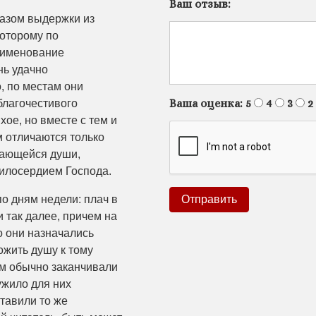
Ваш отзыв:
азом выдержки из
оторому по
аименование
нь удачно
, по местам они
Ваша оценка:
5
4
3
2
лагочестивого
хое, но вместе с тем и
м отличаются только
кающейся души,
илосердием Господа.
 дням недели: плач в
и так далее, причем на
о они назначались
ожить душу к тому
ым обычно заканчивали
ужило для них
тавили то же