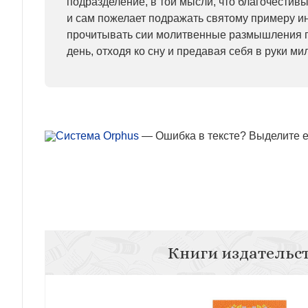
подразделение, в той мысли, что благочестивы
и сам пожелает подражать святому примеру и
прочитывать сии молитвенные размышления 
день, отходя ко сну и предавая себя в руки м
— Ошибка в тексте? Выделите ее
Книги издательс