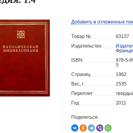
Добавить в отложенные по
Товар №
63137
Издательство
Издате
Франци
ISBN
978-5-8
5
Страниц
1962
Вес, г.
2535
Переплет
тверды
Год
2011
Поделиться: