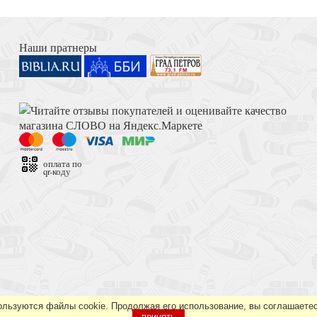
етям. Т.1
Книга Иисуса Навина
Наши пратнеры
.2
Достоевский Ф.М. Сила и правда России (2024)
оплата по
qr-коду
Толкование на Апокалипсис (Тихоний Африканский)
ользуются файлы cookie. Продолжая его использование, вы соглашаетес