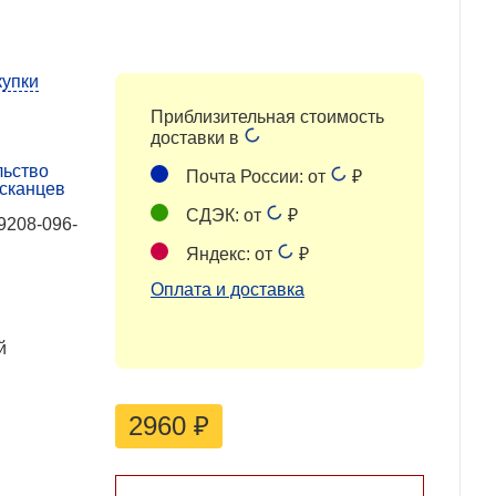
купки
Приблизительная стоимость
доставки в
льство
Почта России: от
₽
сканцев
СДЭК: от
₽
9208-096-
Яндекс: от
₽
Оплата и доставка
й
2960
₽