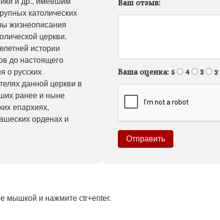
тики и др., имевшим
Ваш отзыв:
крупных католических
ены жизнеописания
олической церкви.
елетней истории
ов до настоящего
Ваша оценка:
5
4
3
2
я о русских
телях данной церкви в
ших ранее и ныне
ких епархиях,
нашеских орденах и
 мышкой и нажмите ctr+enter.