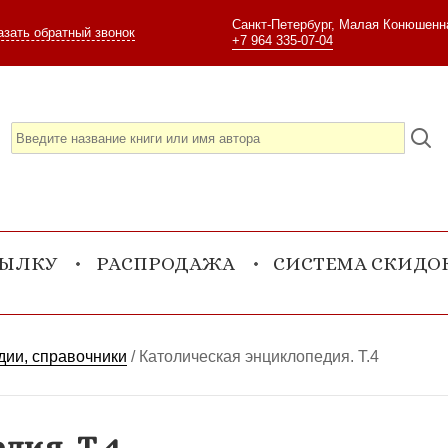
Санкт-Петербург, Малая Конюшенна
азать обратный звонок
+7 964 335-07-04
СЫЛКУ
РАСПРОДАЖА
СИСТЕМА СКИДО
ии, справочники
/
Католическая энциклопедия. Т.4
дия. Т.4