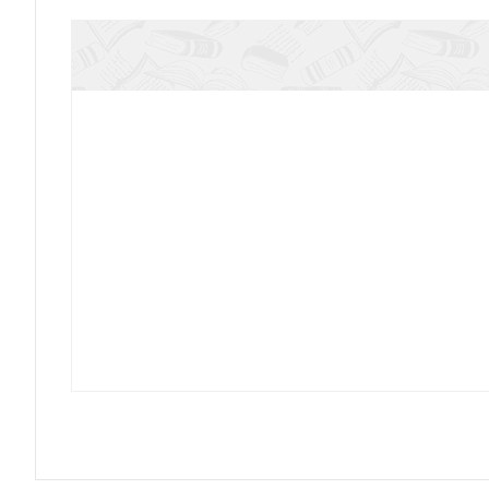
Иисус Христос — податель воды 
Католическая энциклопедия. Т