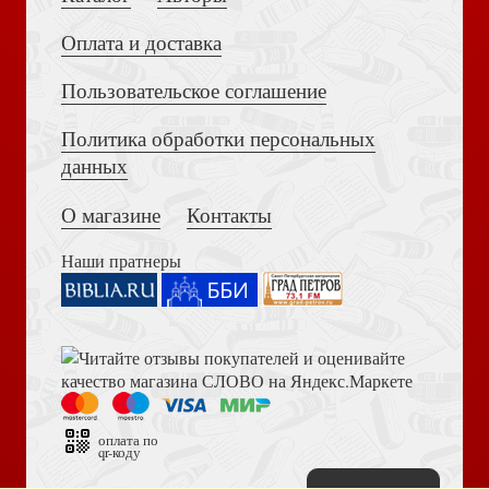
Оплата и доставка
Пользовательское соглашение
Библия для детей русско-английская (+CD)
Политика обработки персональных
Достоевский Ф.М. Сила и правда России (2024)
данных
О магазине
Контакты
Наши пратнеры
Не бойтесь сомнений
Книга пророка Амоса. Введение и комментарий
оплата по
qr-коду