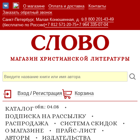
О магазине
Оплата и доставка
Контакты
Заказать обратный звонок
8 800 201-43-49
Санкт-Петербург, Малая Конюшенная, д. 9,
+7 812 571-20-75
+7 964 335-07-04
(бесплатно по России)
МАГАЗИН ХРИСТИАНСКОЙ ЛИТЕРАТУРЫ
Вход
/
Регистрация
Корзина
обн.: 04.08
КАТАЛОГ
ПОДПИСКА НА РАССЫЛКУ
РАСПРОДАЖА
СИСТЕМА СКИДОК
О МАГАЗИНЕ
ПРАЙС-ЛИСТ
АВТОРЫ
ИЗДАТЕЛЬСТВА