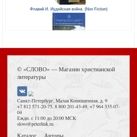
Голые факты
Флавий И. Иудейская война. (Non Fiction)
Молитва — путь избавления от страха
Книга Иисуса Навина
© «СЛОВО» — Магазин христианской
литературы
Санкт-Петербург, Малая Конюшенная, д. 9
+7 812 571-20-75
,
8 800 201-43-49
,
+7 964 335-07-
04
Еждн. с 11:00 до 20:00 МСК
Прямой разговор с подростком
Толкование на Апокалипсис (Тихоний Африканский)
slovo@peterlink.ru
Каталог
Авторы