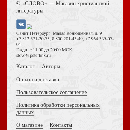
© «СЛОВО» — Магазин христианской
Десять херувимских песней
литературы
Санкт-Петербург, Малая Конюшенная, д. 9
+7 812 571-20-75
,
8 800 201-43-49
,
+7 964 335-07-
04
Еждн. с 11:00 до 20:00 МСК
Достоевский Ф.М. Сила и правда России (2024)
slovo@peterlink.ru
Избранные песнопения Двунадесятых праздников.
Вып.3.Ч.1
Каталог
Авторы
Оплата и доставка
Пользовательское соглашение
Политика обработки персональных
Толкование на Апокалипсис (Тихоний Африканский)
данных
Избранные песнопения: вечерни, утрени и Литургии.
Вып.1
О магазине
Контакты