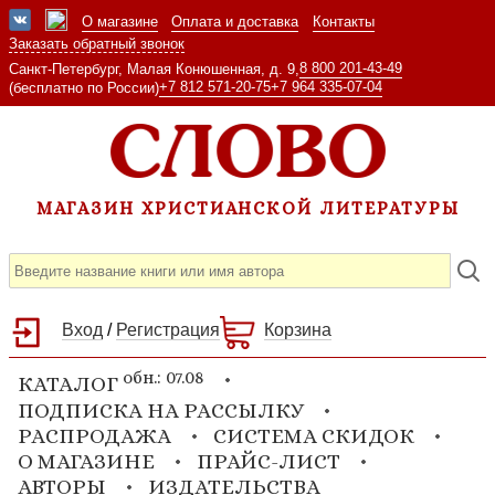
О магазине
Оплата и доставка
Контакты
Заказать обратный звонок
8 800 201-43-49
Санкт-Петербург, Малая Конюшенная, д. 9,
+7 812 571-20-75
+7 964 335-07-04
(бесплатно по России)
МАГАЗИН ХРИСТИАНСКОЙ ЛИТЕРАТУРЫ
Вход
/
Регистрация
Корзина
обн.: 07.08
КАТАЛОГ
ПОДПИСКА НА РАССЫЛКУ
РАСПРОДАЖА
СИСТЕМА СКИДОК
О МАГАЗИНЕ
ПРАЙС-ЛИСТ
АВТОРЫ
ИЗДАТЕЛЬСТВА