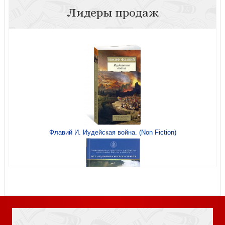
Лидеры продаж
Обиход нотный Киево-Печерской Лавры. Всенощное
бдение. Ч.1
Флавий И. Иудейская война. (Non Fiction)
Избранные песнопения: вечерни, утрени и Литургии.
Вып.1
Книга Иисуса Навина