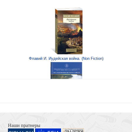
ем
Флавий И. Иудейская война. (Non Fiction)
Книга Иисуса Навина
Наши пратнеры