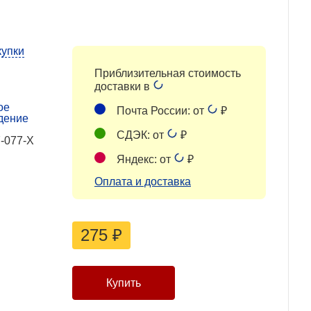
купки
Приблизительная стоимость
доставки в
ое
Почта России: от
₽
дение
СДЭК: от
₽
-077-Х
Яндекс: от
₽
Оплата и доставка
275
₽