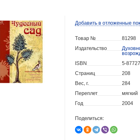
Добавить в отложенные по
Товар №
81298
Издательство
Духовн
возрож
ISBN
5-87727
Страниц
208
Вес, г.
284
Переплет
мягкий
Год
2004
Поделиться: