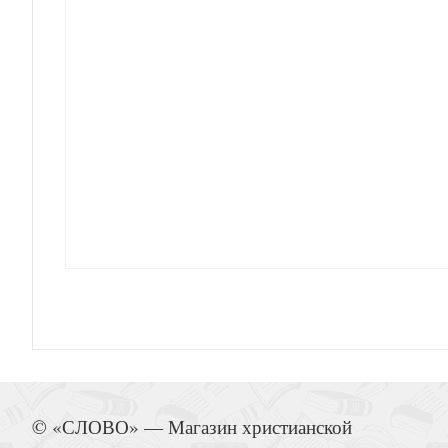
Восприятие великой страны
Дневник паломника за счасть
Восприятие великой страны
© «СЛОВО» — Магазин христианской