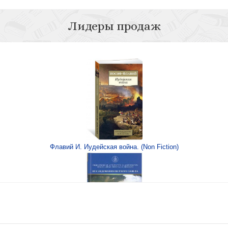
Лидеры продаж
огословия)
Богословие Жан
огословия
Богосло
Флавий И. Иудейская война. (Non Fiction)