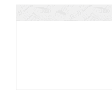
Откровение (Контуры христианского б
Провидение. Контуры христианского б