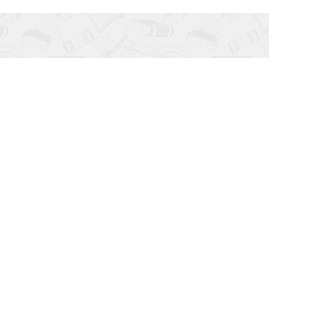
а Кальвина для начинающих (Позитив-центр)
вие Жана Кальвина для начинающих