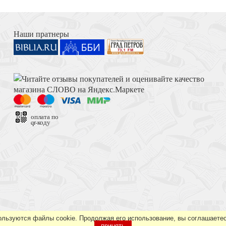
Богосло
Книга Иисуса Навина
Наши пратнеры
 богословия)
Толкование на Апокалипсис (Тихоний Африканский)
оплата по
qr-коду
? Пособие для мам
Достоевский Ф.М. Сила и правда России (2024)
ользуются файлы cookie. Продолжая его использование, вы соглашаетес