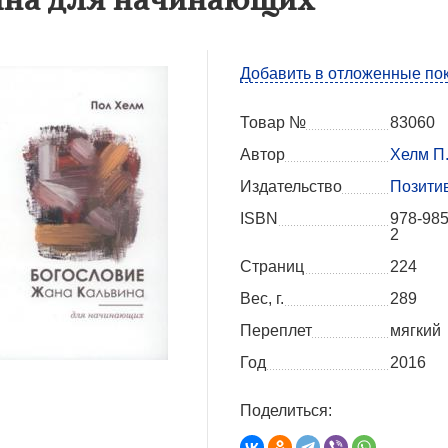
Добавить в отложенные по
Товар №
83060
Автор
Хелм П
Издательство
Позити
ISBN
978-985
2
Страниц
224
Вес, г.
289
Переплет
мягкий
Год
2016
Поделиться: