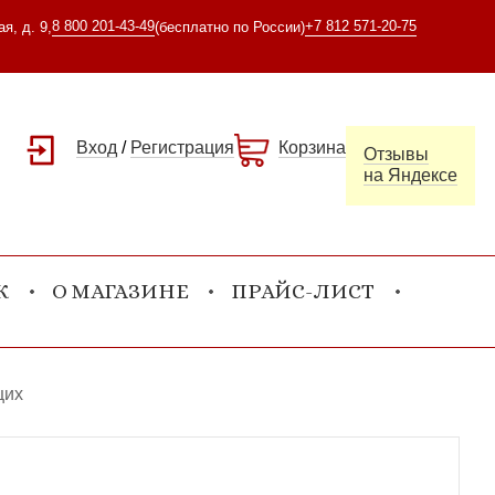
8 800 201-43-49
+7 812 571-20-75
я, д. 9,
(бесплатно по России)
Вход
/
Регистрация
Корзина
Отзывы
на Яндексе
К
О МАГАЗИНЕ
ПРАЙС-ЛИСТ
щих