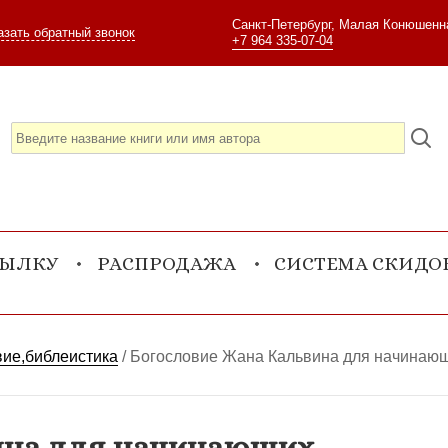
Санкт-Петербург, Малая Конюшенна
азать обратный звонок
+7 964 335-07-04
СЫЛКУ
РАСПРОДАЖА
СИСТЕМА СКИДО
вие,библеистика
/
Богословие Жана Кальвина для начинаю
ина для начинающих