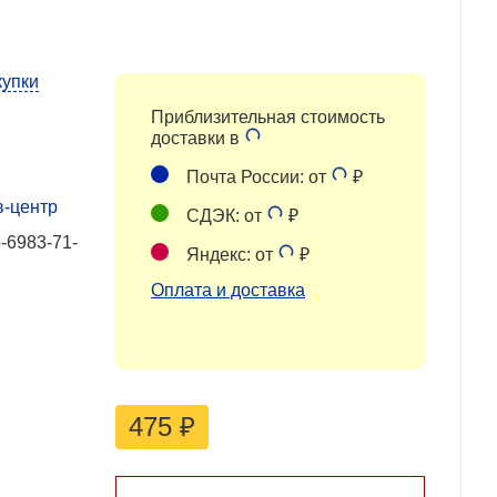
купки
Приблизительная стоимость
доставки в
.
Почта России: от
₽
в-центр
СДЭК: от
₽
-6983-71-
Яндекс: от
₽
Оплата и доставка
475
₽