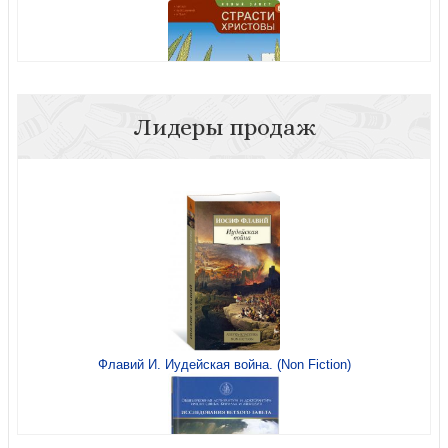
Сила родительской молитвы
Лидеры продаж
Страсти Христовы. Развивающее пособие для детей.
Кн. 6 (Открываем Библию)
Возрождение души
Флавий И. Иудейская война. (Non Fiction)
Исцеление брака: 10 спасительных принципов для
Молитвенный воин
женщин