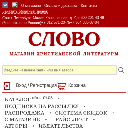
О магазине
Оплата и доставка
Контакты
Заказать обратный звонок
8 800 201-43-49
Санкт-Петербург, Малая Конюшенная, д. 9,
+7 812 571-20-75
+7 964 335-07-04
(бесплатно по России)
МАГАЗИН ХРИСТИАНСКОЙ ЛИТЕРАТУРЫ
Вход
/
Регистрация
Корзина
обн.: 07.08
КАТАЛОГ
ПОДПИСКА НА РАССЫЛКУ
РАСПРОДАЖА
СИСТЕМА СКИДОК
О МАГАЗИНЕ
ПРАЙС-ЛИСТ
АВТОРЫ
ИЗДАТЕЛЬСТВА