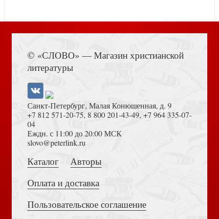
Книга Иисуса Навина
© «СЛОВО» — Магазин христианской
Сила молящихся бабушки и дедушки
Выбор за тобой. 11 мудрых решений, которые
литературы
принимают смелые парни
Санкт-Петербург, Малая Конюшенная, д. 9
+7 812 571-20-75
,
8 800 201-43-49
,
+7 964 335-07-
04
Еждн. с 11:00 до 20:00 МСК
Достоевский Ф.М. Сила и правда России (2024)
slovo@peterlink.ru
Сила молящегося мужа
Необузданное сердце: Постигая тайны мужской души
Каталог
Авторы
Оплата и доставка
Пользовательское соглашение