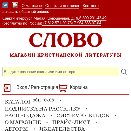
О магазине
Оплата и доставка
Контакты
Заказать обратный звонок
8 800 201-43-49
Санкт-Петербург, Малая Конюшенная, д. 9,
+7 812 571-20-75
+7 964 335-07-04
(бесплатно по России)
МАГАЗИН ХРИСТИАНСКОЙ ЛИТЕРАТУРЫ
Вход
/
Регистрация
Корзина
обн.: 07.08
КАТАЛОГ
ПОДПИСКА НА РАССЫЛКУ
РАСПРОДАЖА
СИСТЕМА СКИДОК
О МАГАЗИНЕ
ПРАЙС-ЛИСТ
АВТОРЫ
ИЗДАТЕЛЬСТВА