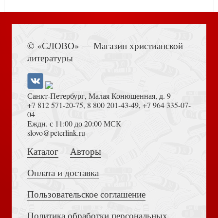
Книга Иисуса Навина
Конфликты, конфликты... (911: Скорая психологическая
© «СЛОВО» — Магазин христианской
Свадебный салон
помощь)
литературы
Санкт-Петербург, Малая Конюшенная, д. 9
+7 812 571-20-75
,
8 800 201-43-49
,
+7 964 335-07-
04
Еждн. с 11:00 до 20:00 МСК
Толкование на Апокалипсис (Тихоний Африканский)
slovo@peterlink.ru
Жил-был принц
Тайна Рахили
Каталог
Авторы
Оплата и доставка
Пользовательское соглашение
Политика обработки персональных
Достоевский Ф.М. Сила и правда России (2024)