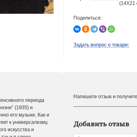
(14Х21 
Поделиться:
Задать вопрос о товаре:
Напишите отзыв и получит
тенсивного периода
жизни" (1935) и
нно его музыке. Как и
теет к универсализму,
Добавить отзыв
го искусства и
так и в слове