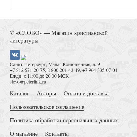
Автономова Н. Познание и перевод. Опыты 
© «СЛОВО» — Магазин христианской
литературы
Санкт-Петербург, Малая Конюшенная, д. 9
+7 812 571-20-75
,
8 800 201-43-49
,
+7 964 335-07-04
Еждн. с 11:00 до 20:00 МСК
slovo@peterlink.ru
Тогоева О.И. Еретичка, ставшая святой. Две 
Каталог
Авторы
Оплата и доставка
Пользовательское соглашение
Политика обработки персональных данных
О магазине
Контакты