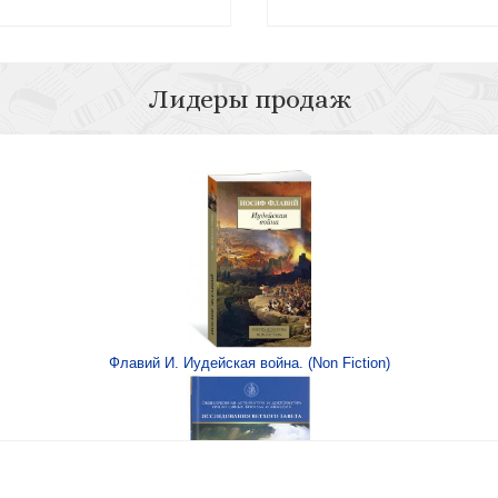
Лидеры продаж
XIX — нач. XX века:
Стравинский И. 
идуал
Флавий И. Иудейская война. (Non Fiction)
. Очерки литературы
нции