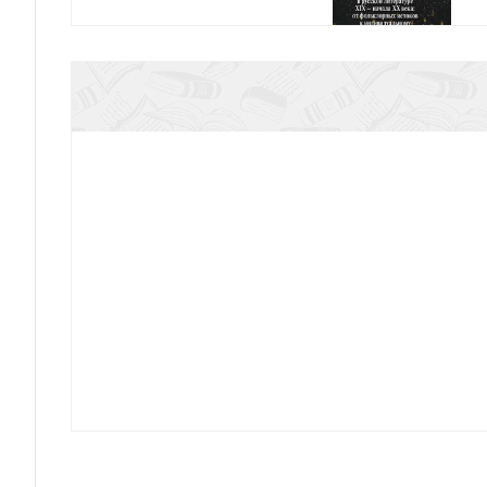
Дударева М. Танаталогия в русской литературе 
от фольклорных истоков к индив
Великовский С.И. В поисках утраченного смысла
трагического гуманизма во Фра