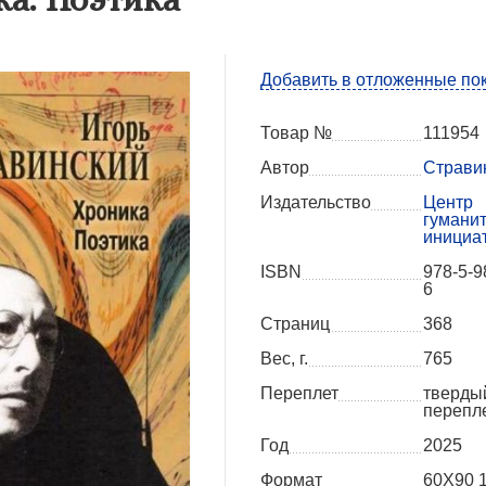
Добавить в отложенные по
Товар №
111954
Автор
Страви
Издательство
Центр
гумани
инициа
ISBN
978-5-9
6
Страниц
368
Вес, г.
765
Переплет
тверды
перепл
Год
2025
Формат
60X90 