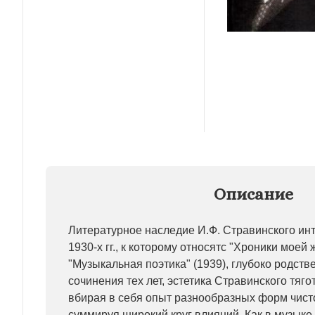
Описание
Литературное наследие И.Ф. Стравинского ин
1930-х гг., к которому относятс "Хроники моей 
"Музыкальная поэтика" (1939), глубоко родстве
сочинения тех лет, эстетика Стравинского тяго
вбирая в себя опыт разнообразных форм чисто
суммируя широкий круг влияний. Как в музыке, 