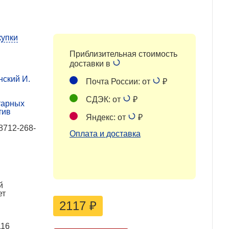
купки
Приблизительная стоимость
доставки в
нский И.
Почта России: от
₽
СДЭК: от
₽
тарных
тив
Яндекс: от
₽
8712-268-
Оплата и доставка
й
ет
2117
₽
116