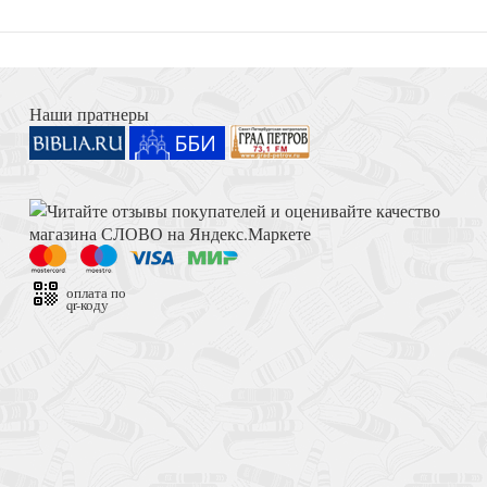
Книга Иисуса Навина
философии языка
Наши пратнеры
Достоевский Ф.М. Сила и правда России (2024)
жизни Жанны д Арк
оплата по
qr-коду
Толкование на Апокалипсис (Тихоний Африканский)