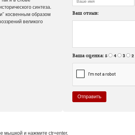
сторического синтеза.
Ваш отзыв:
ки" косвенным образом
воззрений великого
Ваша оценка:
5
4
3
2
 мышкой и нажмите ctr+enter.