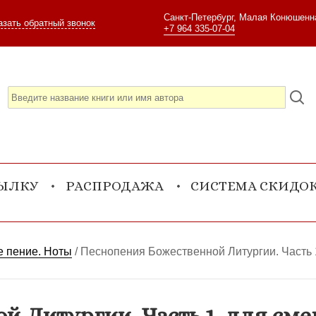
Санкт-Петербург, Малая Конюшенна
азать обратный звонок
+7 964 335-07-04
СЫЛКУ
РАСПРОДАЖА
СИСТЕМА СКИДО
 пение. Ноты
/
Песнопения Божественной Литургии. Часть 1
 Литургии. Часть 1. для сме