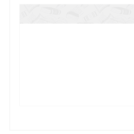
Пение Всенощного Бдения для четырехго
Всенощное Бдение: для женских 