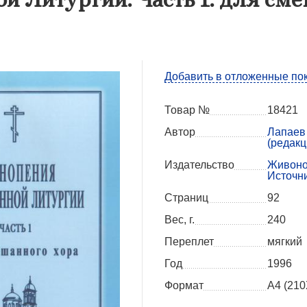
Добавить в отложенные по
Товар №
18421
Автор
Лапаев 
(редакц
Издательство
Живон
Источн
Страниц
92
Вес, г.
240
Переплет
мягкий
Год
1996
Формат
А4 (21