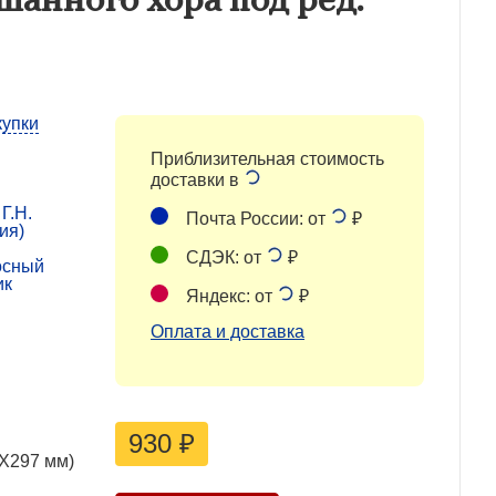
купки
Приблизительная стоимость
доставки в
Г.Н.
Почта России: от
₽
ия)
СДЭК: от
₽
осный
ик
Яндекс: от
₽
Оплата и доставка
930
₽
0X297 мм)