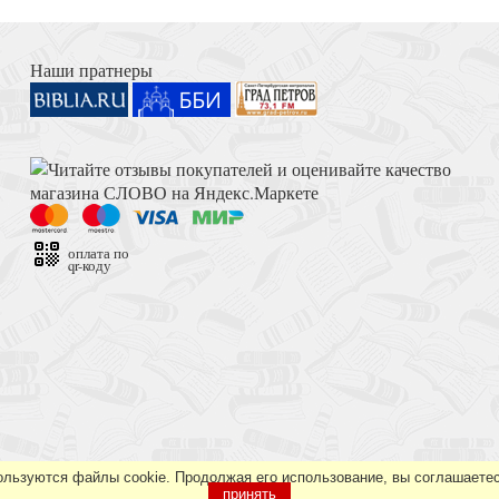
огородице. Нотный
Неслож
Книга Иисуса Навина
Наши пратнеры
Песнопения Божест
Толкование на Апокалипсис (Тихоний Африканский)
ких голосов
оплата по
qr-коду
Достоевский Ф.М. Сила и правда России (2024)
Обиход Церко
ользуются файлы cookie. Продолжая его использование, вы соглашаетес
принять