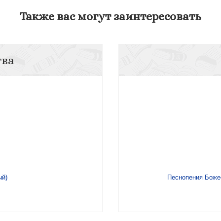
Также вас могут заинтересовать
тва
ый)
Песнопения Божес