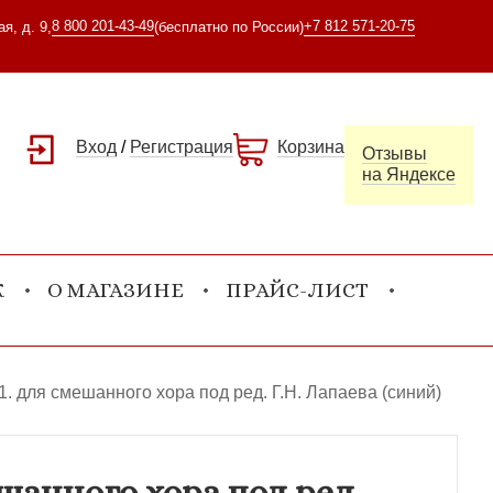
8 800 201-43-49
+7 812 571-20-75
я, д. 9,
(бесплатно по России)
Вход
/
Регистрация
Корзина
Отзывы
на Яндексе
К
О МАГАЗИНЕ
ПРАЙС-ЛИСТ
. для смешанного хора под ред. Г.Н. Лапаева (синий)
шанного хора под ред.