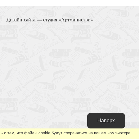
ные песнопения Всенощного Бдения
Дизайн сайта —
студия «Артминистри»
венной Литургии. Часть 1. для смешанного хора
под ред. Г.Н. Лапаева (синий)
Наверх
вного пения. Ч.2. Божественная Литургия
ь с тем, что файлы cookie будут сохраняться на вашем компьютере