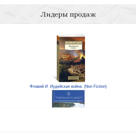
Лидеры продаж
лосного хора
Песнопения Литу
хоров
Обиход Церков
Флавий И. Иудейская война. (Non Fiction)