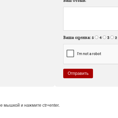
Ваш отзыв:
Ваша оценка:
5
4
3
2
 мышкой и нажмите ctr+enter.