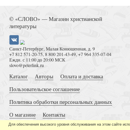
Параклисис. Канон молебный ко Пресвятой Б
сборник
© «СЛОВО» — Магазин христианской
литературы
Санкт-Петербург, Малая Конюшенная, д. 9
+7 812 571-20-75
,
8 800 201-43-49
,
+7 964 335-07-04
Еждн. с 11:00 до 20:00 МСК
Страстная седмица для 3-х и 4-х мужс
slovo@peterlink.ru
Каталог
Авторы
Оплата и доставка
Пользовательское соглашение
Политика обработки персональных данных
О магазине
Контакты
Солнце улыбается (+ MP3)
Для обеспечения высокого уровня обслуживания на этом сайте исп