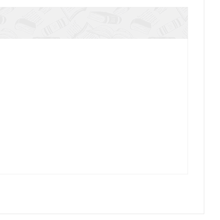
ргии Иоанна Златоуста для смешанного хора
ного пения. Ч.3. Великопостные песнопения