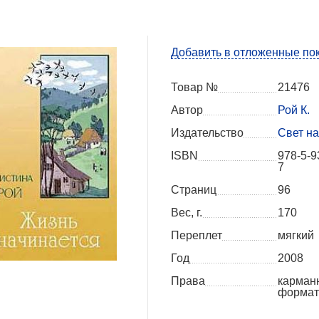
Добавить в отложенные по
Товар №
21476
Автор
Рой К.
Издательство
Свет на
ISBN
978-5-9
7
Страниц
96
Вес, г.
170
Переплет
мягкий
Год
2008
Права
карман
формат