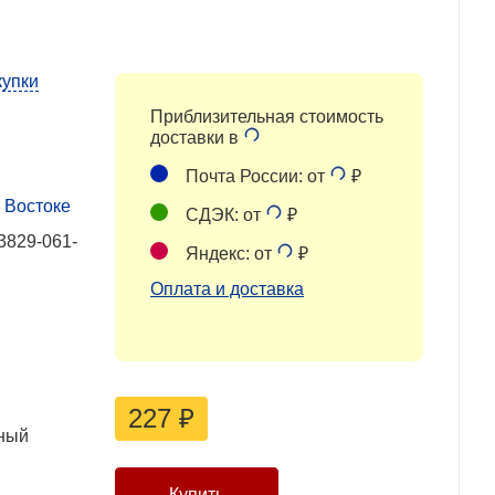
купки
Приблизительная стоимость
доставки в
Почта России: от
₽
 Востоке
СДЭК: от
₽
3829-061-
Яндекс: от
₽
Оплата и доставка
227
₽
ный