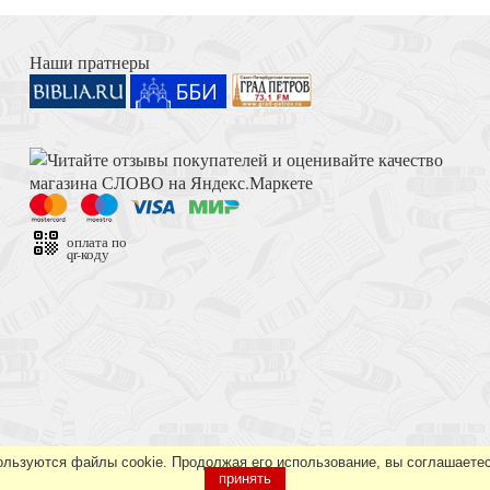
Книга Иисуса Навина
Наши пратнеры
. Малый формат)
Достоевский Ф.М. Сила и правда России (2024)
оплата по
qr-коду
и и событий
Толкование на Апокалипсис (Тихоний Африканский)
ользуются файлы cookie. Продолжая его использование, вы соглашаетес
принять