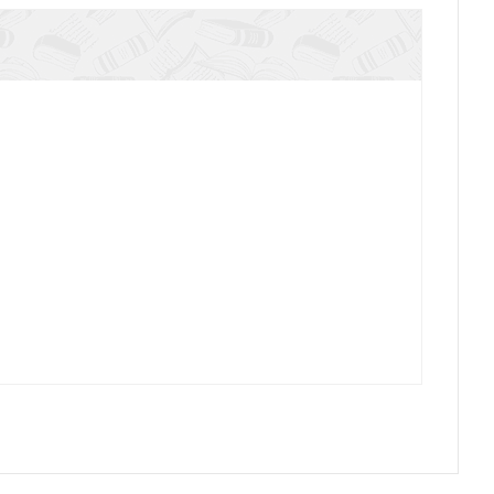
В стране солнца. Три друга
Библейские характеры