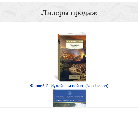
Лидеры продаж
трех томах) Том III
это Иисус?
Флавий И. Иудейская война. (Non Fiction)