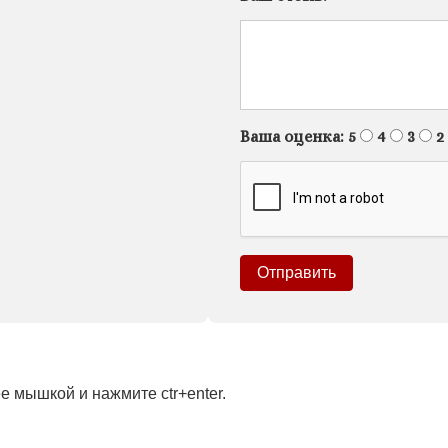
Ваша оценка:
5
4
3
2
 мышкой и нажмите ctr+enter.