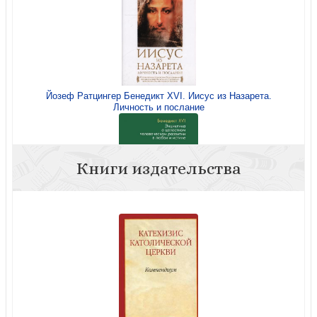
Йозеф Ратцингер Бенедикт XVI. Иисус из Назарета.
Личность и послание
Книги издательства
Энциклика о целостном человеческом развитии в любви
и истине