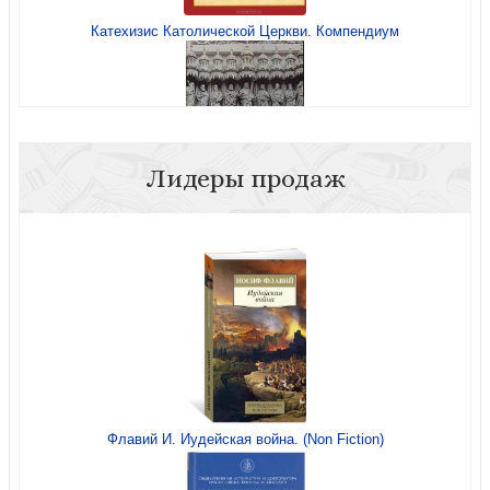
Катехизис Католической Церкви. Компендиум
Иисус из Назарета. Ч.2. От Входа в Иерусалим до
Воскресения
Лидеры продаж
Будете Мне свидетелями...
Послесинодальное Апостольское обращение
Sacramentum Caritatis Верховного Понтифика Бенедикта
XVI
Младенец родился нам
Флавий И. Иудейская война. (Non Fiction)