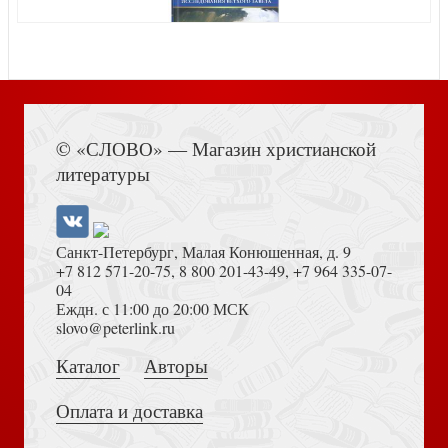
Послесинодальное Апостольское обращение о
Евхаристии
Луиджи Стурцо — священник, ученый, политический
Книга Иисуса Навина
деятель
© «СЛОВО» — Магазин христианской
литературы
Отцы Церкви. От Климента Римского до святого
Санкт-Петербург, Малая Конюшенная, д. 9
Августина
+7 812 571-20-75
,
8 800 201-43-49
,
+7 964 335-07-
04
Еждн. с 11:00 до 20:00 МСК
Толкование на Апокалипсис (Тихоний Африканский)
slovo@peterlink.ru
Францисканство
Каталог
Авторы
Оплата и доставка
Иисус из Назарета. Детство