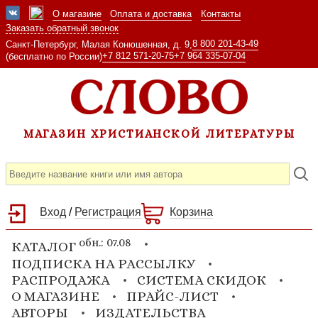
О магазине
Оплата и доставка
Контакты
Заказать обратный звонок
8 800 201-43-49
Санкт-Петербург, Малая Конюшенная, д. 9,
+7 812 571-20-75
+7 964 335-07-04
(бесплатно по России)
МАГАЗИН ХРИСТИАНСКОЙ ЛИТЕРАТУРЫ
Вход
/
Регистрация
Корзина
обн.: 07.08
КАТАЛОГ
ПОДПИСКА НА РАССЫЛКУ
РАСПРОДАЖА
СИСТЕМА СКИДОК
О МАГАЗИНЕ
ПРАЙС-ЛИСТ
АВТОРЫ
ИЗДАТЕЛЬСТВА