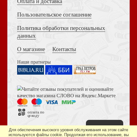
Оплата и доставка
Пользовательское соглашение
Сила хвалы
Политика обработки персональных
Толкование на Апокалипсис (Тихоний Африканский)
Заговор Каналиса
данных
О магазине
Контакты
Наши пратнеры
Освобождение
Книга пророка Амоса. Введение и комментарий
Что ожидает нас на небесах
оплата по
qr-коду
Наверх
Дизайн сайта —
студия «Артминистри»
Для обеспечения высокого уровня обслуживания на этом сайте
используются файлы cookie. Продолжая его использование, вы