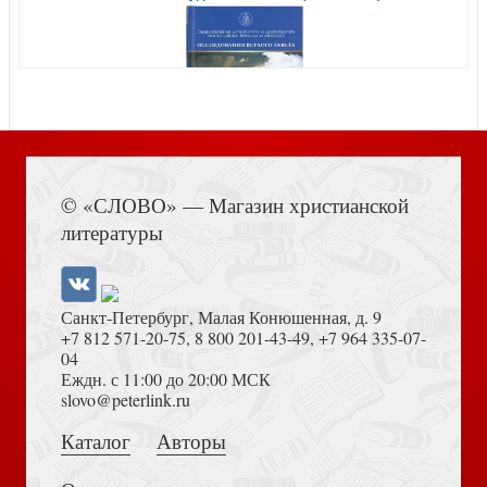
Письма Зубоскала
В небо ведущая лестница
Книга Иисуса Навина
© «СЛОВО» — Магазин христианской
Письма Зубоскала
литературы
Санкт-Петербург, Малая Конюшенная, д. 9
+7 812 571-20-75
,
8 800 201-43-49
,
+7 964 335-07-
04
Еждн. с 11:00 до 20:00 МСК
Дитя примирения
Достоевский Ф.М. Сила и правда России (2024)
slovo@peterlink.ru
Вечность
Каталог
Авторы