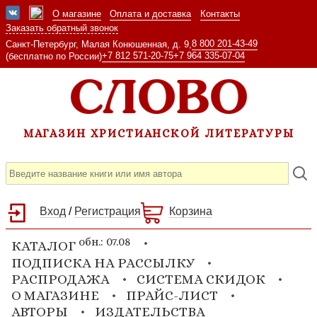
О магазине
Оплата и доставка
Контакты
Заказать обратный звонок
8 800 201-43-49
Санкт-Петербург, Малая Конюшенная, д. 9,
+7 812 571-20-75
+7 964 335-07-04
(бесплатно по России)
МАГАЗИН ХРИСТИАНСКОЙ ЛИТЕРАТУРЫ
Вход
/
Регистрация
Корзина
обн.: 07.08
КАТАЛОГ
ПОДПИСКА НА РАССЫЛКУ
РАСПРОДАЖА
СИСТЕМА СКИДОК
О МАГАЗИНЕ
ПРАЙС-ЛИСТ
АВТОРЫ
ИЗДАТЕЛЬСТВА