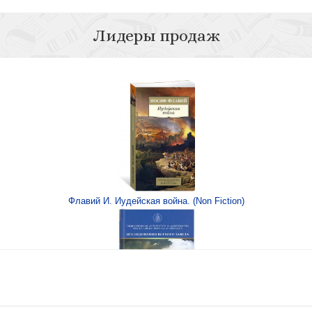
Лидеры продаж
ия
вержи меня от лица
О жи
Флавий И. Иудейская война. (Non Fiction)