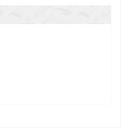
Повторение прйденного...
знь, нечаянная радость...Былинки