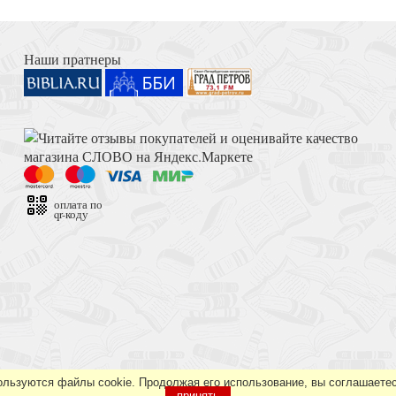
Раскрытая книга. Ду
Книга Иисуса Навина
Наши пратнеры
Толкование на Апокалипсис (Тихоний Африканский)
емя
оплата по
qr-коду
Достоевский Ф.М. Сила и правда России (2024)
ользуются файлы cookie. Продолжая его использование, вы соглашаетес