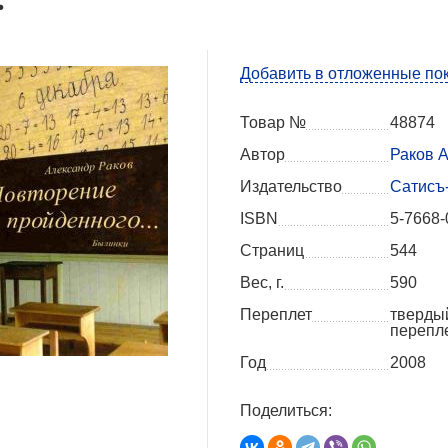
Добавить в отложенные по
Товар №
48874
Автор
Раков А
Издательство
Сатисъ
ISBN
5-7668-
Страниц
544
Вес, г.
590
Переплет
тверды
перепл
Год
2008
Поделиться: