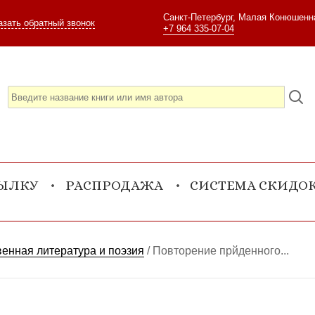
Санкт-Петербург, Малая Конюшенна
азать обратный звонок
+7 964 335-07-04
СЫЛКУ
РАСПРОДАЖА
СИСТЕМА СКИДО
енная литература и поэзия
/
Повторение прйденного...
.