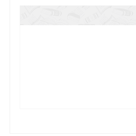
Православный обряд погребен
Молитвослов с наставлением к исповеди Не от
Твоего