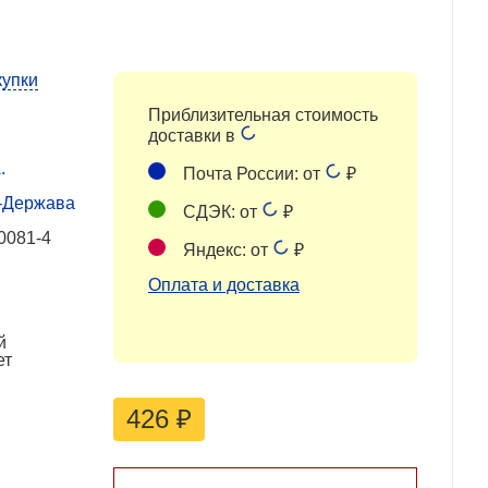
купки
Приблизительная стоимость
доставки в
.
Почта России: от
₽
-Держава
СДЭК: от
₽
0081-4
Яндекс: от
₽
Оплата и доставка
й
ет
426
₽