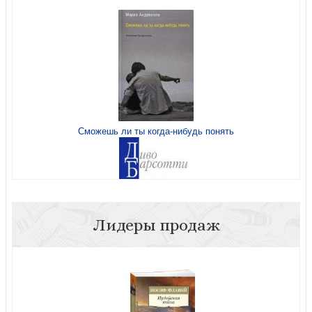
Францисканство.
Сможешь ли ты когда-нибудь понять
Лидеры продаж
Христианская тайна в круге литургического года