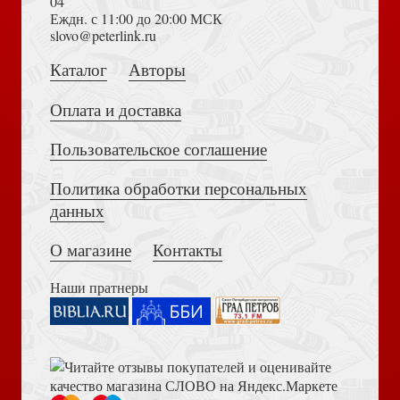
04
Еждн. с 11:00 до 20:00 МСК
Луиджи Стурцо — священник, ученый, политический
Толкование на Апокалипсис (Тихоний Африканский)
slovo@peterlink.ru
деятель
Каталог
Авторы
Оплата и доставка
Пользовательское соглашение
Политика обработки персональных
Достоевский Ф.М. Сила и правда России (2024)
Так поступай, и будешь жить
данных
О магазине
Контакты
Наши пратнеры
Библия в современном русском переводе. 073 (2025, 3-
Истоки францисканства
е изд., перераб., и доп., синий бумвинил)