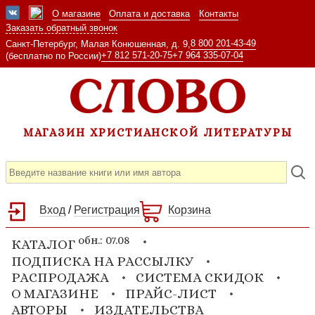
О магазине
Оплата и доставка
Контакты
Заказать обратный звонок
8 800 201-43-49
Санкт-Петербург, Малая Конюшенная, д. 9,
+7 812 571-20-75
+7 964 335-07-04
(бесплатно по России)
МАГАЗИН ХРИСТИАНСКОЙ ЛИТЕРАТУРЫ
Вход
/
Регистрация
Корзина
обн.: 07.08
КАТАЛОГ
ПОДПИСКА НА РАССЫЛКУ
РАСПРОДАЖА
СИСТЕМА СКИДОК
О МАГАЗИНЕ
ПРАЙС-ЛИСТ
АВТОРЫ
ИЗДАТЕЛЬСТВА