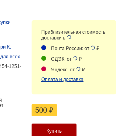
купки
Приблизительная стоимость
доставки в
ри К.
Почта России: от
₽
для всех
СДЭК: от
₽
454-1251-
Яндекс: от
₽
Оплата и доставка
й
ет
500
₽