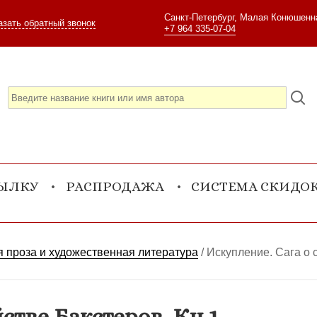
Санкт-Петербург, Малая Конюшенна
азать обратный звонок
+7 964 335-07-04
СЫЛКУ
РАСПРОДАЖА
СИСТЕМА СКИДО
 проза и художественная литература
/
Искупление. Сага о 
стве Бакстеров. Кн.1