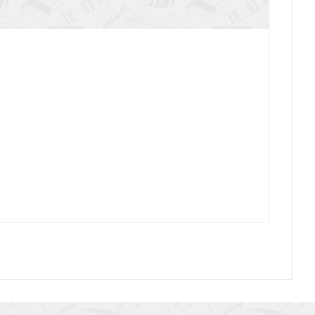
Прощенный
Слава
На краю неба