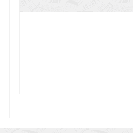
Свет Истины. Вып.10. Чему учит Библия. На
Верить, чтобы знать. Философские и богосло
Альманах по истории русского бапт