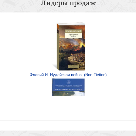
Лидеры продаж
глядные пособия
Флавий И. Иудейская война. (Non Fiction)
вские рассуждения
Книга Иисуса Навина
изма. №4