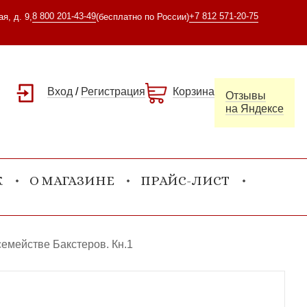
8 800 201-43-49
+7 812 571-20-75
я, д. 9,
(бесплатно по России)
Вход
/
Регистрация
Корзина
Отзывы
на Яндексе
К
О МАГАЗИНЕ
ПРАЙС-ЛИСТ
семействе Бакстеров. Кн.1