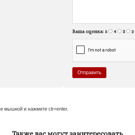
Ваша оценка:
5
4
3
2
 мышкой и нажмите ctr+enter.
Также вас могут заинтересовать