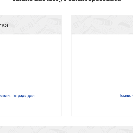
тва
земли. Тетрадь для
Помни. 