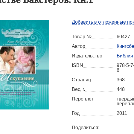
Добавить в отложенные по
Товар №
60427
Автор
Кингсбе
Издательство
Библия 
ISBN
978-5-7
6
Страниц
368
Вес, г.
448
Переплет
тверды
перепл
Год
2011
Поделиться: