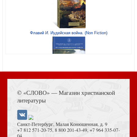
Флавий И. Иудейская война. (Non Fiction)
Семь столпов здоровья
Воля Божья — процветание
Книга Иисуса Навина
Христос — великий Целитель
© «СЛОВО» — Магазин христианской
Свобода от страха
литературы
Санкт-Петербург, Малая Конюшенная, д. 9
+7 812 571-20-75
,
8 800 201-43-49
,
+7 964 335-07-
04