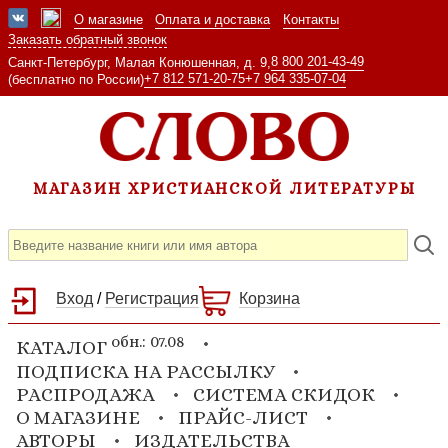
О магазине
Оплата и доставка
Контакты
Заказать обратный звонок
8 800 201-43-49
Санкт-Петербург, Малая Конюшенная, д. 9,
+7 812 571-20-75
+7 964 335-07-04
(бесплатно по России)
МАГАЗИН ХРИСТИАНСКОЙ ЛИТЕРАТУРЫ
Вход
/
Регистрация
Корзина
обн.: 07.08
КАТАЛОГ
ПОДПИСКА НА РАССЫЛКУ
РАСПРОДАЖА
СИСТЕМА СКИДОК
О МАГАЗИНЕ
ПРАЙС-ЛИСТ
АВТОРЫ
ИЗДАТЕЛЬСТВА