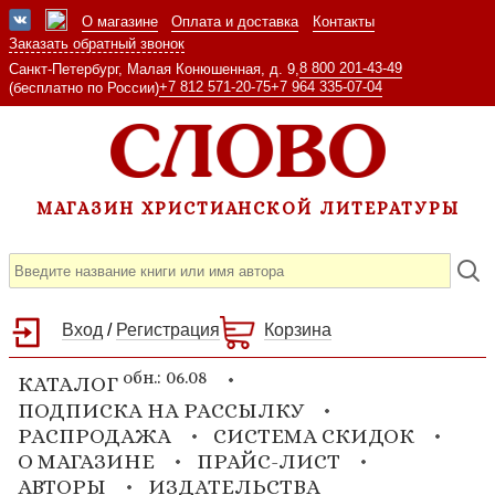
О магазине
Оплата и доставка
Контакты
Заказать обратный звонок
8 800 201-43-49
Санкт-Петербург, Малая Конюшенная, д. 9,
+7 812 571-20-75
+7 964 335-07-04
(бесплатно по России)
МАГАЗИН ХРИСТИАНСКОЙ ЛИТЕРАТУРЫ
Вход
/
Регистрация
Корзина
обн.: 06.08
КАТАЛОГ
ПОДПИСКА НА РАССЫЛКУ
РАСПРОДАЖА
СИСТЕМА СКИДОК
О МАГАЗИНЕ
ПРАЙС-ЛИСТ
АВТОРЫ
ИЗДАТЕЛЬСТВА