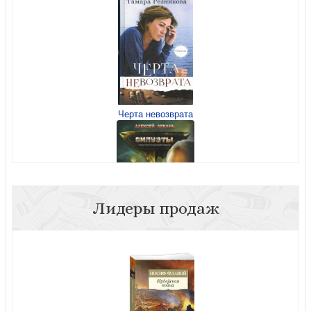
Смеющийся сокол и Длань Эмихола
Черта невозврата
Лидеры продаж
Силуэты