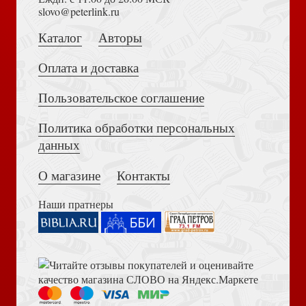
Толкование на Апокалипсис (Тихоний Африканский)
slovo@peterlink.ru
Каталог
Авторы
Оплата и доставка
Пользовательское соглашение
Церковь — Университету. Христианская миссия в
Политика обработки персональных
Достоевский Ф.М. Сила и правда России (2024)
пространстве Университета
данных
О магазине
Контакты
Наши пратнеры
Книга пророка Амоса. Введение и комментарий
От пяти до пожизненного