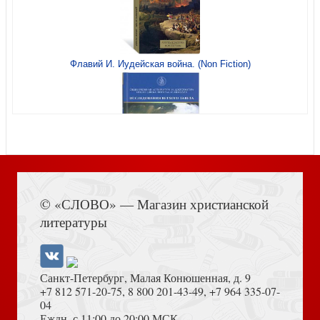
Путешествие по Ливану
Флавий И. Иудейская война. (Non Fiction)
Птица. Сборник рассказов
Книга Иисуса Навина
© «СЛОВО» — Магазин христианской
литературы
Санкт-Петербург, Малая Конюшенная, д. 9
+7 812 571-20-75
,
8 800 201-43-49
,
+7 964 335-07-
04
Еждн. с 11:00 до 20:00 МСК
Бог. Какой Он?