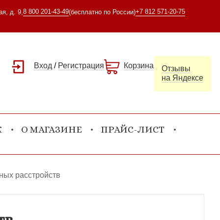
8 800 201-43-49
+7 812 571-20-75
я, д. 9,
(бесплатно по России)
Вход
/
Регистрация
Корзина
Отзывы
на Яндексе
К
О МАГАЗИНЕ
ПРАЙС-ЛИСТ
ных расстройств
тв