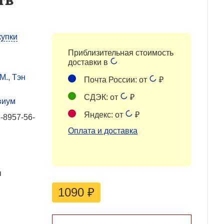
купки
Приблизительная стоимость
доставки в
М., Тэн
Почта России: от
₽
СДЭК: от
₽
виум
Яндекс: от
₽
-8957-56-
Оплата и доставка
я
1090
₽