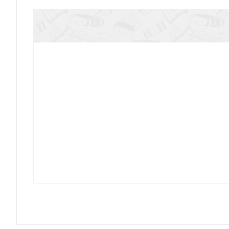
Жизнь на перепутье
Баптизм без кавычек