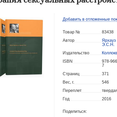
Добавить в отложенные по
Товар №
83438
Автор
Ярхауз 
Э.С.Н.
Издательство
Коллок
ISBN
978-966
7
Страниц
371
Вес, г.
546
Переплет
тверда
Год
2016
Поделиться: