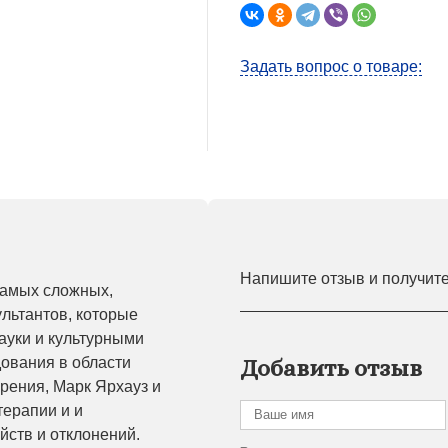
Задать вопрос о товаре:
Напишите отзыв и получит
самых сложных,
ультантов, которые
ауки и культурными
ования в области
Добавить отзыв
зрения, Марк Ярхауз и
терапии и и
йств и отклонений.