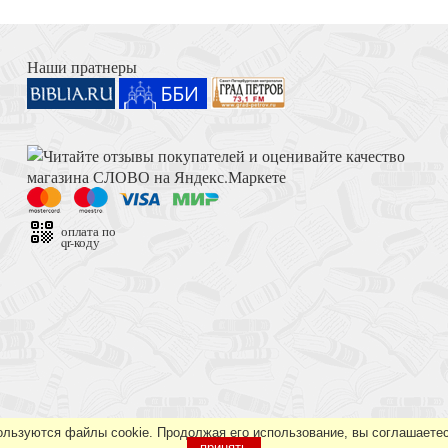
ла
Книга Иисуса Навина
Наши пратнеры
. Т.4
Достоевский Ф.М. Сила и правда России (2024)
оплата по
qr-коду
го мира
Толкование на Апокалипсис (Тихоний Африканский)
ользуются файлы cookie. Продолжая его использование, вы соглашаетес