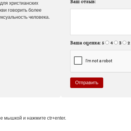
Ваш отзыв:
 для христианских
ркви говорить более
ексуальность человека.
Ваша оценка:
5
4
3
2
 мышкой и нажмите ctr+enter.