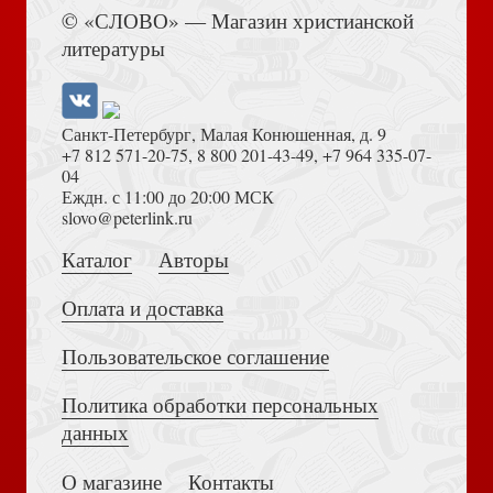
Книга Иисуса Навина
© «СЛОВО» — Магазин христианской
литературы
Санкт-Петербург, Малая Конюшенная, д. 9
+7 812 571-20-75
,
8 800 201-43-49
,
+7 964 335-07-
04
Еждн. с 11:00 до 20:00 МСК
Духовный путь семьи святого Лазаря
Толкование на Апокалипсис (Тихоний Африканский)
slovo@peterlink.ru
Каталог
Авторы
Оплата и доставка
Пользовательское соглашение
Шарль де Фуко. По стопам Иисуса из Назарета
Политика обработки персональных
Достоевский Ф.М. Сила и правда России (2024)
данных
О магазине
Контакты