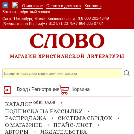
О магазине
Оплата и доставка
Контакты
Заказать обратный звонок
8 800 201-43-49
Санкт-Петербург, Малая Конюшенная, д. 9,
+7 812 571-20-75
+7 964 335-07-04
(бесплатно по России)
МАГАЗИН ХРИСТИАНСКОЙ ЛИТЕРАТУРЫ
Вход
/
Регистрация
Корзина
обн.: 07.08
КАТАЛОГ
ПОДПИСКА НА РАССЫЛКУ
РАСПРОДАЖА
СИСТЕМА СКИДОК
О МАГАЗИНЕ
ПРАЙС-ЛИСТ
АВТОРЫ
ИЗДАТЕЛЬСТВА