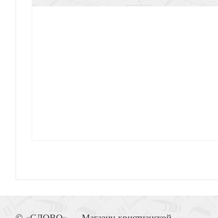
Путь к святости Дона Джованни К
Размышления о Евангелии. В 2-х тт
Компендиум социального учения 
© «СЛОВО» — Магазин христианской