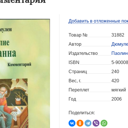
Добавить в отложенные по
Товар №
31882
Автор
Дюмуле
Издательство
Паолин
ISBN
5-90008
Страниц
240
Вес, г.
420
Переплет
мягкий
Год
2006
Поделиться: