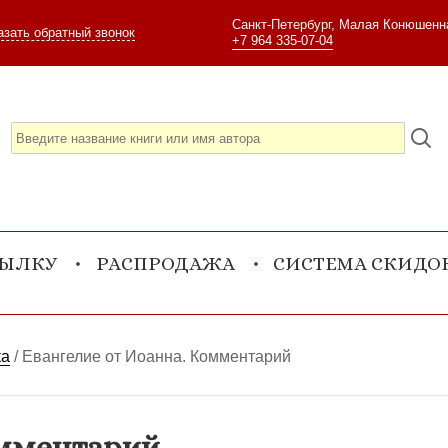
Санкт-Петербург, Малая Конюшенна
азать обратный звонок
+7 964 335-07-04
СЫЛКУ
РАСПРОДАЖА
СИСТЕМА СКИДО
ка
/
Евангелие от Иоанна. Комментарий
омментарий