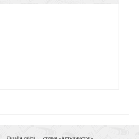
дрость Соломона. Для чего жить?
Дизайн сайта —
студия «Артминистри»