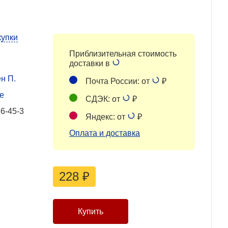
купки
Приблизительная стоимость
доставки в
н П.
Почта России: от
₽
е
СДЭК: от
₽
6-45-3
Яндекс: от
₽
Оплата и доставка
228
₽