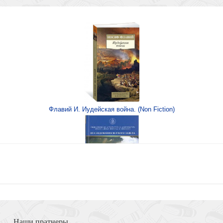
алабрия
Прему
. Т.II
Флавий И. Иудейская война. (Non Fiction)
Церкви
Книга Иисуса Навина
Наши пратнеры