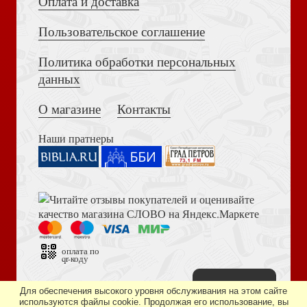
Оплата и доставка
Пользовательское соглашение
Политика обработки персональных
Достоевский Ф.М. Сила и правда России (2024)
данных
Ломагин Н.А. В тисках голода. Блокада Ленинграда в
документах германских спецслужб
О магазине
Контакты
Наши пратнеры
Книга пророка Амоса. Введение и комментарий
Соколов Б.В. Расшифрованный Гоголь
оплата по
qr-коду
Наверх
Дизайн сайта —
студия «Артминистри»
Для обеспечения высокого уровня обслуживания на этом сайте
используются файлы cookie. Продолжая его использование, вы