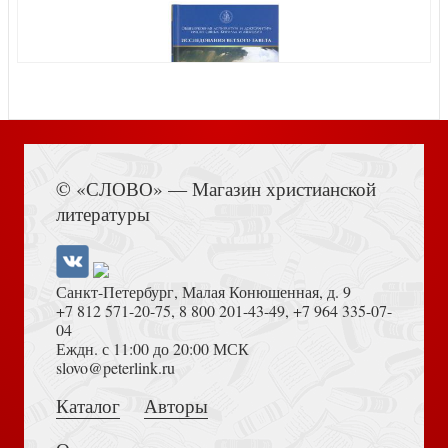
Филби К. Моя тайная война. Воспоминания советского
разведчика
Книга Иисуса Навина
© «СЛОВО» — Магазин христианской
Деникин А. Путь русского офицера (2023)
литературы
Санкт-Петербург, Малая Конюшенная, д. 9
+7 812 571-20-75
,
8 800 201-43-49
,
+7 964 335-07-
04
Еждн. с 11:00 до 20:00 МСК
Толкование на Апокалипсис (Тихоний Африканский)
slovo@peterlink.ru
Шаляпин Ф. Страницы из моей жизни
Каталог
Авторы