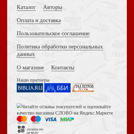
Каталог
Авторы
Оплата и доставка
Пользовательское соглашение
Радости моего детства. Сборник рассказов
Политика обработки персональных
Толкование на Апокалипсис (Тихоний Африканский)
Семейные тупики и перекрестки
данных
О магазине
Контакты
Наши пратнеры
Житие преподобного Василия Нового и воздушные
Книга пророка Амоса. Введение и комментарий
мытарства преподобной Феодоры (ОПИТ)
Как воспитать мальчика настоящим мужчиной
оплата по
qr-коду