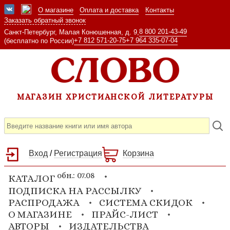
О магазине
Оплата и доставка
Контакты
Заказать обратный звонок
8 800 201-43-49
Санкт-Петербург, Малая Конюшенная, д. 9,
+7 812 571-20-75
+7 964 335-07-04
(бесплатно по России)
МАГАЗИН ХРИСТИАНСКОЙ ЛИТЕРАТУРЫ
Вход
/
Регистрация
Корзина
обн.: 07.08
КАТАЛОГ
ПОДПИСКА НА РАССЫЛКУ
РАСПРОДАЖА
СИСТЕМА СКИДОК
О МАГАЗИНЕ
ПРАЙС-ЛИСТ
АВТОРЫ
ИЗДАТЕЛЬСТВА