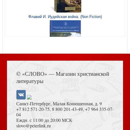
Толкование на 50-й псалом
Флавий И. Иудейская война. (Non Fiction)
Как воспитать ребенка
Выбор родителей: деторождение или контрацепция?
Книга Иисуса Навина
© «СЛОВО» — Магазин христианской
Как избежать развода
литературы
Санкт-Петербург, Малая Конюшенная, д. 9
+7 812 571-20-75
,
8 800 201-43-49
,
+7 964 335-07-
04
Еждн. с 11:00 до 20:00 МСК
Благочестие апостольское
Достоевский Ф.М. Сила и правда России (2024)
slovo@peterlink.ru
Диалоги о семье и браке