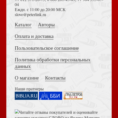
04
Еждн. с 11:00 до 20:00 МСК
Достоевский Ф.М. Сила и правда России (2024)
slovo@peterlink.ru
Победи свои страсти
Каталог
Авторы
Оплата и доставка
Пользовательское соглашение
Политика обработки персональных
Толкование на Апокалипсис (Тихоний Африканский)
Как говорить с Богом? Практика молитвы
данных
О магазине
Контакты
Наши пратнеры
Библия в современном русском переводе. 073 (2025, 3-
Русские православные иерархи. В 3-х тт
е изд., перераб., и доп., синий бумвинил)