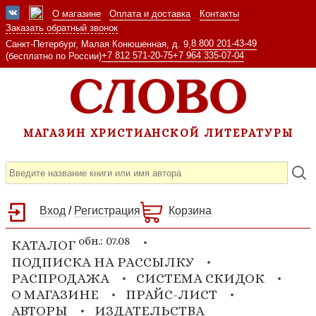
О магазине
Оплата и доставка
Контакты
Заказать обратный звонок
8 800 201-43-49
Санкт-Петербург, Малая Конюшенная, д. 9,
+7 812 571-20-75
+7 964 335-07-04
(бесплатно по России)
МАГАЗИН ХРИСТИАНСКОЙ ЛИТЕРАТУРЫ
Вход
/
Регистрация
Корзина
обн.: 07.08
КАТАЛОГ
ПОДПИСКА НА РАССЫЛКУ
РАСПРОДАЖА
СИСТЕМА СКИДОК
О МАГАЗИНЕ
ПРАЙС-ЛИСТ
АВТОРЫ
ИЗДАТЕЛЬСТВА