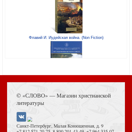
Душа после смерти (Сретенский монастырь)
Флавий И. Иудейская война. (Non Fiction)
Акафист святой великомученице Екатерине. (Изд.
Книга Иисуса Навина
Сретенского монастыря)
© «СЛОВО» — Магазин христианской
литературы
Санкт-Петербург, Малая Конюшенная, д. 9
+7 812 571-20-75
,
8 800 201-43-49
,
+7 964 335-07-