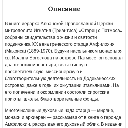
Описание
В книге иерарха Албанской Православной Церкви
митрополита Игнатия (Триантиса) «Старец с Патмоса»
собраны свидетельства о жизни и святости
подвижника XX века греческого старца Амфилохия
(Макриса) (1889-1970). Будучи насельником монастыря
св. Иоанна Богослова на острове Патмосе, он основал
два женских монастыря, вел активную
просветительскую, миссионерскую и
благотворительную деятельность на Додеканесских
островах, даже в годы их оккупации итальянцами. На
его попечении и окормлении состояли сиротские
приюты, школы, благотворительные фонды.
Многочисленные духовные чада старца — миряне,
монахи и архиереи — рассказывают в книге о геронде
Амфилохии, раскрывая его духовный облик. В издании