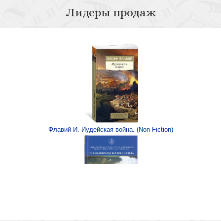
Лидеры продаж
целяет)
Одержимые. Завис
Е
Флавий И. Иудейская война. (Non Fiction)
ем Евангелие. С
Грех
Книга Иисуса Навина