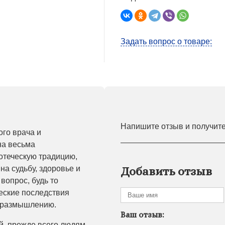
Задать вопрос о товаре:
Напишите отзыв и получит
ого врача и
на весьма
отеческую традицию,
на судьбу, здоровье и
Добавить отзыв
вопрос, будь то
еские последствия
к размышлению.
Ваш отзыв:
й, прежде всего людям,