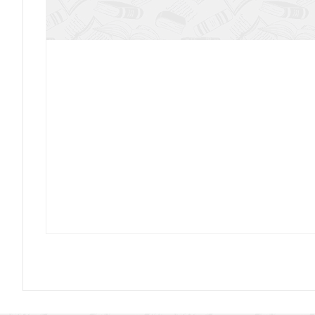
Жало в плоть. (Если Господь не ис
Богоборец
Календарь православный на 2027 год «Чита