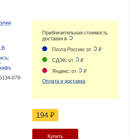
купки
Приблизительная стоимость
доставки в
.В.
Почта России: от
₽
исъ;
СДЭК: от
₽
й
рафъ
Яндекс: от
₽
5134-079-
Оплата и доставка
194
₽