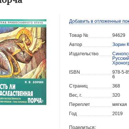
Добавить в отложенные по
Товар №
94629
Автор
Зорин К
Издательство
Синопс
Русски
Хроног
ISBN
978-5-8
6
Страниц
368
Вес, г.
320
Переплет
мягкая
Год
2019
Поделиться: