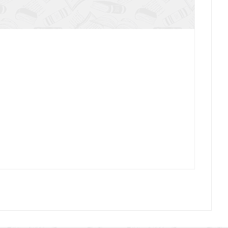
имость: компьютерная, игровая, никотиновая
сть ли наследственная порча
и молодости или здоровье семьи?