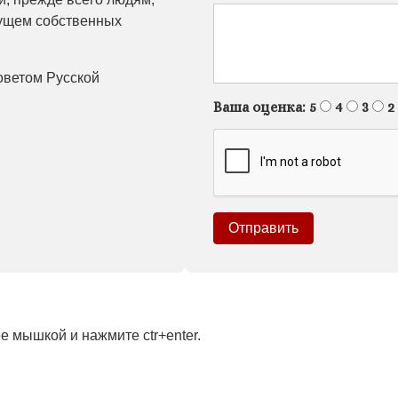
дущем собственных
оветом Русской
Ваша оценка:
5
4
3
2
 мышкой и нажмите ctr+enter.