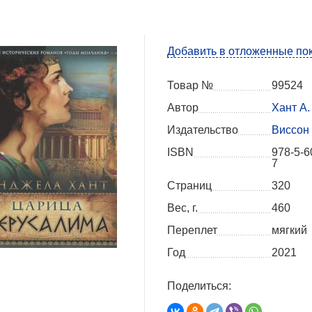
Добавить в отложенные по
Товар №
99524
Автор
Хант А.
Издательство
Виссон
ISBN
978-5-6
7
Страниц
320
Вес, г.
460
Переплет
мягкий
Год
2021
Поделиться: