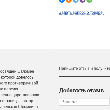
Задать вопрос о товаре:
Напишите отзыв и получит
 посвящен Саломее
 которой довелось
ного противоречивой
ою версию
Добавить отзыв
ственно царствованию
о страниц — автор
 маленькая Шломцион