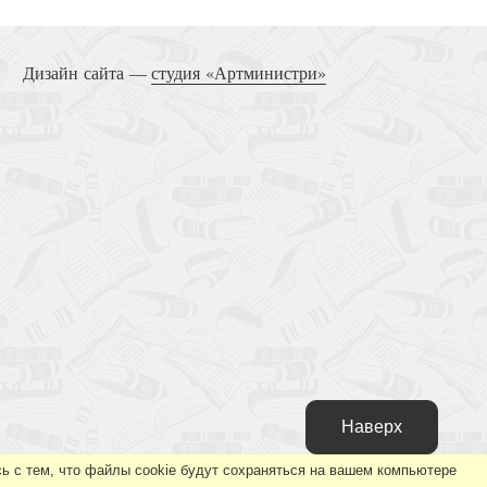
Вирсавия (Опасная красота)
Дизайн сайта —
студия «Артминистри»
Серебряный меч. Кн.1
Жена Иуды
Наверх
ь с тем, что файлы cookie будут сохраняться на вашем компьютере