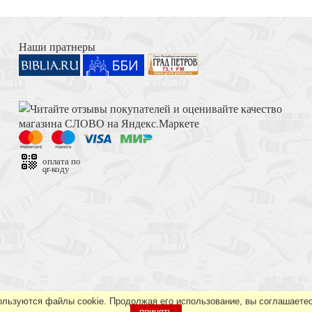
Книга Иисуса Навина
Наши пратнеры
я детей. Кн. 6
Толкование на Апокалипсис (Тихоний Африканский)
оплата по
qr-коду
Достоевский Ф.М. Сила и правда России (2024)
ользуются файлы cookie. Продолжая его использование, вы соглашаетес