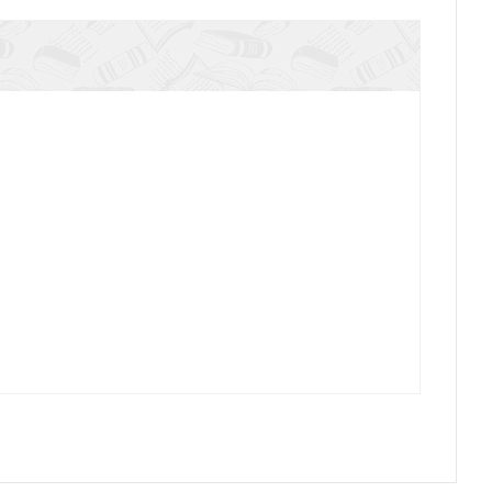
Далида (Опасная красота)
Золотой крест. Кн.2