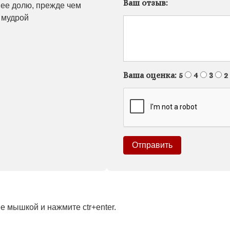
Ваш отзыв:
а ее долю, прежде чем
ь мудрой
Ваша оценка:
5
4
3
2
 мышкой и нажмите ctr+enter.