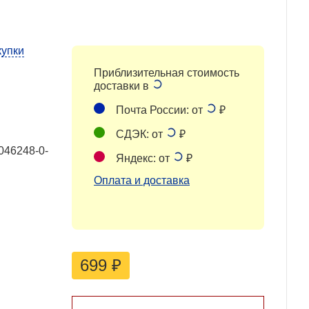
купки
Приблизительная стоимость
доставки в
Почта России: от
₽
СДЭК: от
₽
046248-0-
Яндекс: от
₽
Оплата и доставка
699
₽