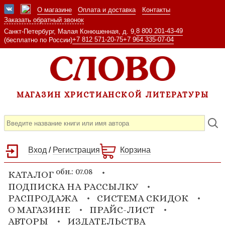
О магазине
Оплата и доставка
Контакты
Заказать обратный звонок
8 800 201-43-49
Санкт-Петербург, Малая Конюшенная, д. 9,
+7 812 571-20-75
+7 964 335-07-04
(бесплатно по России)
МАГАЗИН ХРИСТИАНСКОЙ ЛИТЕРАТУРЫ
Вход
/
Регистрация
Корзина
обн.: 07.08
КАТАЛОГ
ПОДПИСКА НА РАССЫЛКУ
РАСПРОДАЖА
СИСТЕМА СКИДОК
О МАГАЗИНЕ
ПРАЙС-ЛИСТ
АВТОРЫ
ИЗДАТЕЛЬСТВА