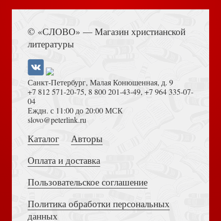
Не бойтесь сомнений
Книга Иисуса Навина
© «СЛОВО» — Магазин христианской
литературы
Санкт-Петербург, Малая Конюшенная, д. 9
+7 812 571-20-75
,
8 800 201-43-49
,
+7 964 335-07-
04
Еждн. с 11:00 до 20:00 МСК
Возвращенный из плена
Достоевский Ф.М. Сила и правда России (2024)
slovo@peterlink.ru
Каталог
Авторы
Оплата и доставка
Пользовательское соглашение
Тонкое место
Политика обработки персональных
Толкование на Апокалипсис (Тихоний Африканский)
данных