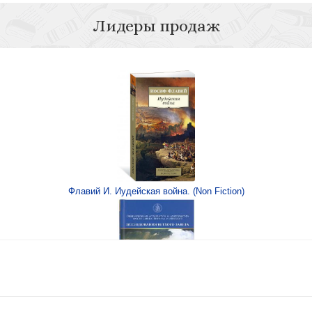
Лидеры продаж
е древних ересей
Страшно занят: (С
? Пособие для мам
Флавий И. Иудейская война. (Non Fiction)
Поверить Богу на 
дос