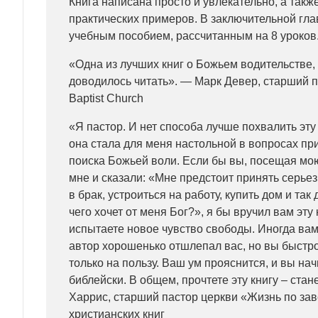
Книга написана просто и увлекательно, а так
практических примеров. В заключительной гл
учебным пособием, рассчитанным на 8 уроков
«Одна из лучших книг о Божьем водительстве,
доводилось читать». — Марк Девер, старший па
Baptist Church
«Я пастор. И нет способа лучше похвалить эту к
она стала для меня настольной в вопросах пр
поиска Божьей воли. Если бы вы, посещая мо
мне и сказали: «Мне предстоит принять серье
в брак, устроиться на работу, купить дом и так 
чего хочет от меня Бог?», я бы вручил вам эту 
испытаете новое чувство свободы. Иногда вам 
автор хорошенько отшлепал вас, но вы быстро
только на пользу. Ваш ум прояснится, и вы нач
библейски. В общем, прочтете эту книгу – ст
Харрис, старший пастор церкви «Жизнь по зав
христианских книг