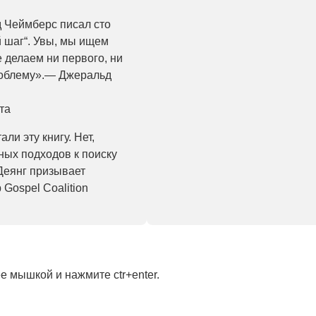
д Чеймберс писал сто
й шаг“. Увы, мы ищем
е делаем ни первого, ни
роблему».— Джеральд
та
ли эту книгу. Нет,
ных подходов к поиску
Деянг призывает
 Gospel Coalition
 мышкой и нажмите ctr+enter.