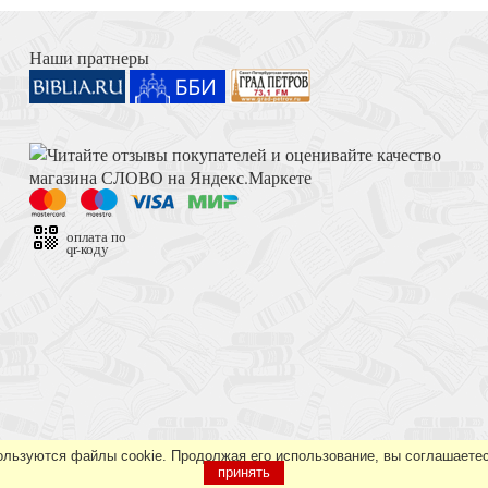
Книга Иисуса Навина
Блага
Наши пратнеры
бращение
Толкование на Апокалипсис (Тихоний Африканский)
Самая большая и
оплата по
qr-коду
огословия)
Достоевский Ф.М. Сила и правда России (2024)
Делай же что-ниб
ользуются файлы cookie. Продолжая его использование, вы соглашаетес
принять