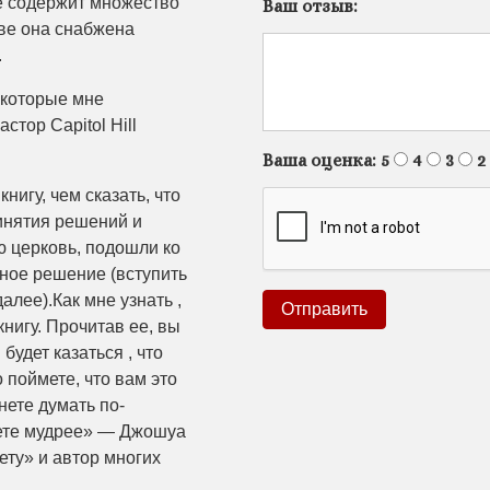
же содержит множество
Ваш отзыв:
аве она снабжена
.
 которые мне
стор Capitol Hill
Ваша оценка:
5
4
3
2
нигу, чем сказать, что
инятия решений и
ю церковь, подошли ко
зное решение (вступить
далее).Как мне узнать ,
книгу. Прочитав ее, вы
будет казаться , что
 поймете, что вам это
нете думать по-
анете мудрее» — Джошуа
ету» и автор многих