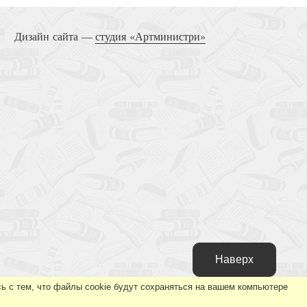
я весть, которую мы почти забыли
Дизайн сайта —
студия «Артминистри»
стория. Как змеебой пустил нас назад в сад
Наверх
удь! Обретение свободы в поиске Божьей воли
ь с тем, что файлы cookie будут сохраняться на вашем компьютере