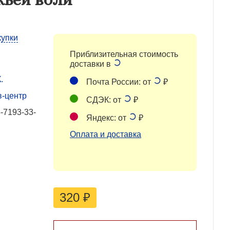
купки
Приблизительная стоимость
доставки в
.
Почта России: от
₽
в-центр
СДЭК: от
₽
-7193-33-
Яндекс: от
₽
Оплата и доставка
320
₽