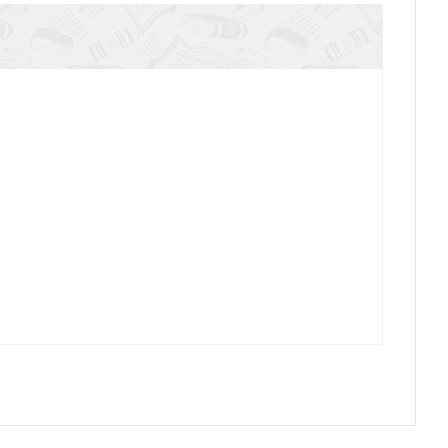
овсем) короткая книга о (действительно) важной
проблеме
слово: Почему Библия познаваема, необходима и
таточна и что это значит для нас