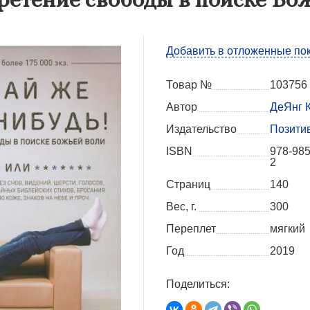
Добавить в отложенные по
Товар №
103756
Автор
ДеЯнг К
Издательство
Позити
ISBN
978-985
2
Страниц
140
Вес, г.
300
Переплет
мягкий
Год
2019
Поделиться: