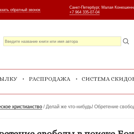
Санкт-Петербург, Малая Конюшенна
азать обратный звонок
+7 964 335-07-04
СЫЛКУ
РАСПРОДАЖА
СИСТЕМА СКИДО
ское христианство
/
Делай же что-нибудь! Обретение свобо
ретение свободы в поиске Бо