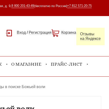
8 800 201-43-49
+7 812 571-20-75
я, д. 9,
(бесплатно по России)
Вход
/
Регистрация
Корзина
Отзывы
на Яндексе
К
О МАГАЗИНЕ
ПРАЙС-ЛИСТ
ды в поиске Божьей воли
жьей воли