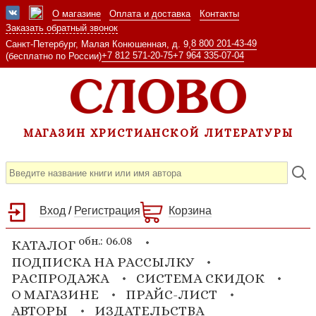
О магазине
Оплата и доставка
Контакты
Заказать обратный звонок
8 800 201-43-49
Санкт-Петербург, Малая Конюшенная, д. 9,
+7 812 571-20-75
+7 964 335-07-04
(бесплатно по России)
МАГАЗИН ХРИСТИАНСКОЙ ЛИТЕРАТУРЫ
Вход
/
Регистрация
Корзина
обн.: 06.08
КАТАЛОГ
ПОДПИСКА НА РАССЫЛКУ
РАСПРОДАЖА
СИСТЕМА СКИДОК
О МАГАЗИНЕ
ПРАЙС-ЛИСТ
АВТОРЫ
ИЗДАТЕЛЬСТВА