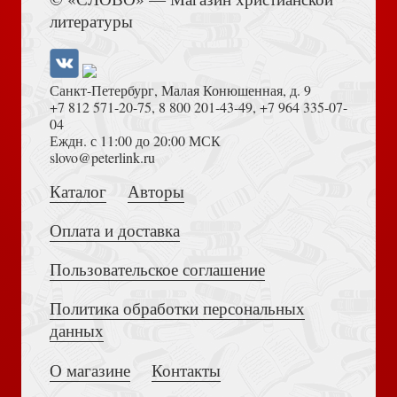
литературы
Реформация любой ценой? Опыт одного религиозного
движения
Страшно занят: (Совсем) короткая книга о
(действительно) важной проблеме
Санкт-Петербург, Малая Конюшенная, д. 9
+7 812 571-20-75
,
8 800 201-43-49
,
+7 964 335-07-
04
Еждн. с 11:00 до 20:00 МСК
Толкование на Апокалипсис (Тихоний Африканский)
slovo@peterlink.ru
Каталог
Авторы
Личность Христа. Что говорит Библия? (2025)
Делай же что-нибудь! Обретение свободы в поиске
Оплата и доставка
Божьей воли
Пользовательское соглашение
Политика обработки персональных
Достоевский Ф.М. Сила и правда России (2024)
данных
Славное Евангелие
О магазине
Контакты
Поверить Богу на слово: Почему Библия познаваема,