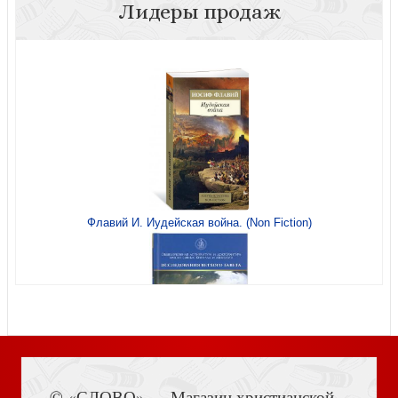
Лидеры продаж
Библейское богословие: Ветхий и Новый Заветы
(Вараксин, 2024)
Самая большая история. Как змеебой пустил нас назад
в сад
Флавий И. Иудейская война. (Non Fiction)
Как проповедовать Христа по псалмам. Теория и
практика для занятых пасторов
Мужчины и и женщины в церкви
Книга Иисуса Навина
© «СЛОВО» — Магазин христианской