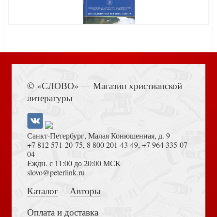
Поверить Богу на слово: Почему Библия познаваема,
необходима и достаточна и что это значит для нас
Реформация любой ценой? Опыт одного религиозного
Книга Иисуса Навина
движения
© «СЛОВО» — Магазин христианской
литературы
Десять заповедей
Санкт-Петербург, Малая Конюшенная, д. 9
+7 812 571-20-75
,
8 800 201-43-49
,
+7 964 335-07-
04
Еждн. с 11:00 до 20:00 МСК
Достоевский Ф.М. Сила и правда России (2024)
slovo@peterlink.ru
Славное Евангелие
Каталог
Авторы
Страшно занят: (Совсем) короткая книга о
(действительно) важной проблеме
Оплата и доставка