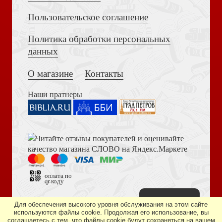
Пользовательское соглашение
Политика обработки персональных
Толкование на Апокалипсис (Тихоний Африканский)
Обычность
данных
О магазине
Контакты
Делай же что-нибудь! Обретение свободы в поиске
Божьей воли
Наши пратнеры
Библия в современном русском переводе. 073 (2025, 3-
Слушайте!
е изд., перераб., и доп., синий бумвинил)
оплата по
Дыра в нашей святости
qr-коду
Наверх
Дизайн сайта —
студия «Артминистри»
Для обеспечения высокого уровня обслуживания на этом сайте
используются файлы cookie. Продолжая его использование, вы
соглашаетесь с тем, что файлы cookie будут сохраняться на вашем