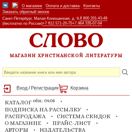
О магазине
Оплата и доставка
Контакты
Заказать обратный звонок
8 800 201-43-49
Санкт-Петербург, Малая Конюшенная, д. 9,
+7 812 571-20-75
+7 964 335-07-04
(бесплатно по России)
МАГАЗИН ХРИСТИАНСКОЙ ЛИТЕРАТУРЫ
Вход
/
Регистрация
Корзина
обн.: 09.08
КАТАЛОГ
ПОДПИСКА НА РАССЫЛКУ
РАСПРОДАЖА
СИСТЕМА СКИДОК
О МАГАЗИНЕ
ПРАЙС-ЛИСТ
АВТОРЫ
ИЗДАТЕЛЬСТВА