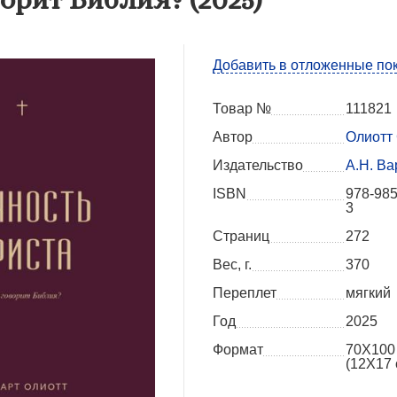
Добавить в отложенные по
Товар №
111821
Автор
Олиотт 
Издательство
А.Н. Ва
ISBN
978-985
3
Страниц
272
Вес, г.
370
Переплет
мягкий
Год
2025
Формат
70Х100
(12X17 