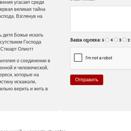
вения угасает среди
Первая великая тайна
оспода. Взглянув на
ь дитя Божье искать
Ваша оценка:
5
4
3
2
исутствием Господа
– Стюарт Олиотт
нгелия о соединении в
енной и человеческой,
ереси, которые на
истину искажали,
ильно верить и жить в