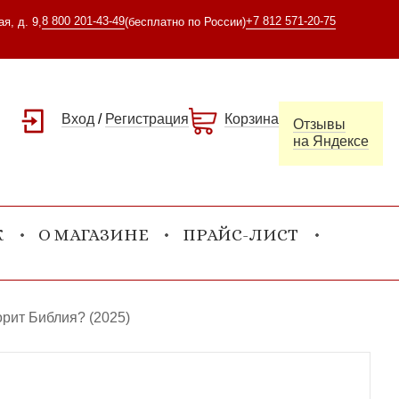
8 800 201-43-49
+7 812 571-20-75
я, д. 9,
(бесплатно по России)
Вход
/
Регистрация
Корзина
Отзывы
на Яндексе
К
О МАГАЗИНЕ
ПРАЙС-ЛИСТ
орит Библия? (2025)