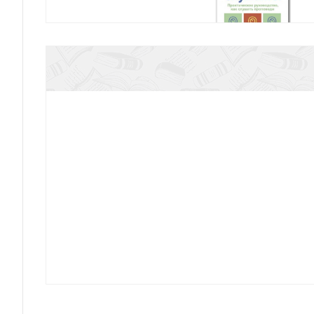
Слушайте!
Вестминстерский краткий катехизис 