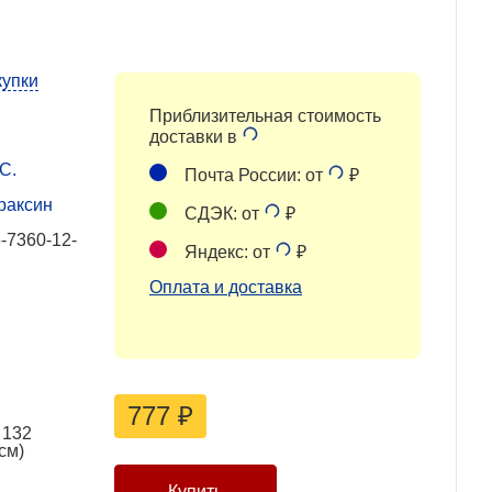
купки
Приблизительная стоимость
доставки в
С.
Почта России: от
₽
раксин
СДЭК: от
₽
-7360-12-
Яндекс: от
₽
Оплата и доставка
777
₽
 132
см)