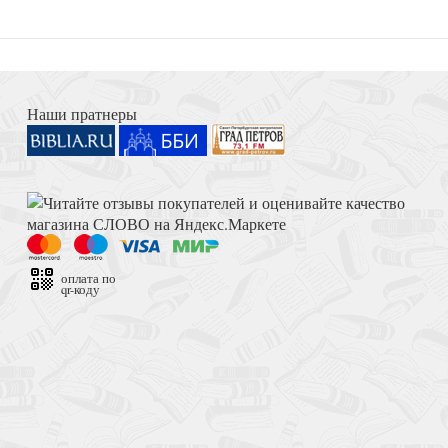
иозного движения
Ии
Книга Иисуса Навина
Наши пратнеры
ви
Толкование на Апокалипсис (Тихоний Африканский)
оплата по
qr-коду
ангельская
Достоевский Ф.М. Сила и правда России (2024)