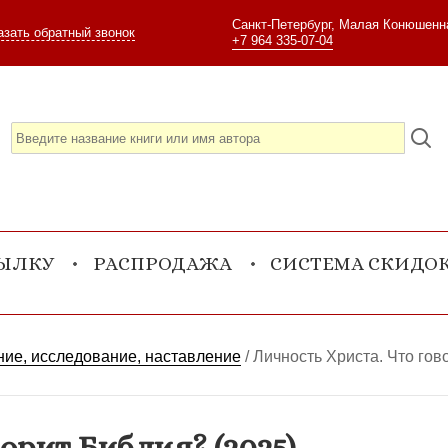
Санкт-Петербург, Малая Конюшенна
азать обратный звонок
+7 964 335-07-04
СЫЛКУ
РАСПРОДАЖА
СИСТЕМА СКИДО
ие, исследование, наставление
/
Личность Христа. Что гов
орит Библия? (2025)