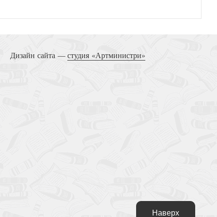
сус — нескучный проповедник
Дизайн сайта —
студия «Артминистри»
Устоять в одиночку
Наверх