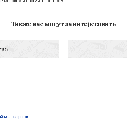
 мышкой и нажмите ctr+enter.
Также вас могут заинтересовать
тва
ойника на кресте