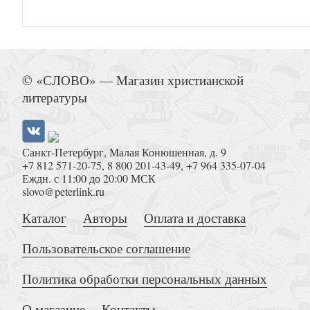
Реформация любой ценой? Опыт одного религ
© «СЛОВО» — Магазин христианской
литературы
Санкт-Петербург, Малая Конюшенная, д. 9
+7 812 571-20-75
,
8 800 201-43-49
,
+7 964 335-07-04
Мужчины и и женщины в церк
Еждн. с 11:00 до 20:00 МСК
slovo@peterlink.ru
Каталог
Авторы
Оплата и доставка
Пользовательское соглашение
Политика обработки персональных данных
Уверенность в спасении: ложная и ев
О магазине
Контакты