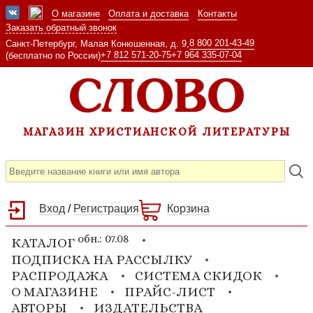
О магазине
Оплата и доставка
Контакты
Заказать обратный звонок
8 800 201-43-49
Санкт-Петербург, Малая Конюшенная, д. 9,
+7 812 571-20-75
+7 964 335-07-04
(бесплатно по России)
МАГАЗИН ХРИСТИАНСКОЙ ЛИТЕРАТУРЫ
Вход
/
Регистрация
Корзина
обн.: 07.08
КАТАЛОГ
ПОДПИСКА НА РАССЫЛКУ
РАСПРОДАЖА
СИСТЕМА СКИДОК
О МАГАЗИНЕ
ПРАЙС-ЛИСТ
АВТОРЫ
ИЗДАТЕЛЬСТВА