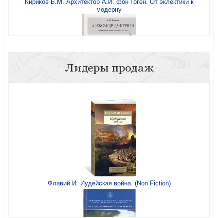
Кириков Б.М. Архитектор А.И. фон Гоген. От эклектики к
модерну
Кириков Б. Александр Дмитриев. Архитектор первой
половины XX века
Лидеры продаж
Кириков Б. Александр Дмитриев. Архитектор первой
половины XX века
Кириков Б. Архитектура петербургского модерна.
Общественные здания
Флавий И. Иудейская война. (Non Fiction)
Лукомский Г. Старый Петербург
Кириков Б.М. Архитектор А.И. фон Гоген. От эклектики к