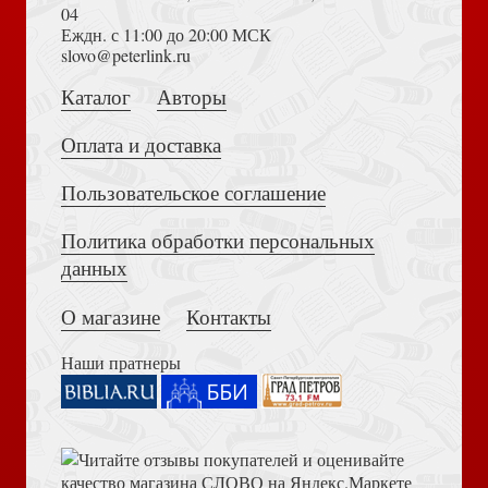
04
Еждн. с 11:00 до 20:00 МСК
Достоевский Ф.М. Сила и правда России (2024)
slovo@peterlink.ru
Каталог
Авторы
Кириков Б. Архитектура петербургского модерна.
Общественные здания
Оплата и доставка
Пользовательское соглашение
Политика обработки персональных
Толкование на Апокалипсис (Тихоний Африканский)
данных
О магазине
Контакты
Лисовский В.Г.. Три века архитектуры Санкт-Петербурга.
Книга третья. Век модернизма
Наши пратнеры
Библия в современном русском переводе. 073 (2025, 3-
е изд., перераб., и доп., синий бумвинил)