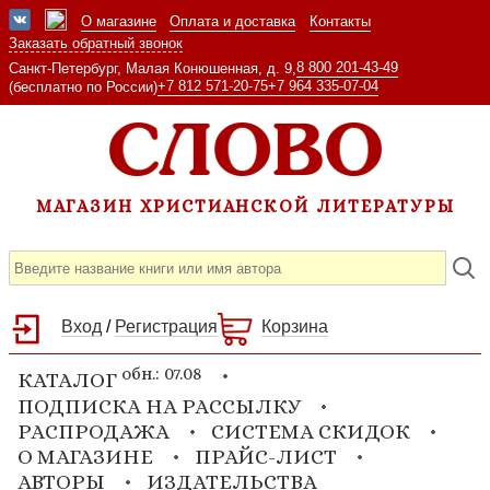
О магазине
Оплата и доставка
Контакты
Заказать обратный звонок
8 800 201-43-49
Санкт-Петербург, Малая Конюшенная, д. 9,
+7 812 571-20-75
+7 964 335-07-04
(бесплатно по России)
МАГАЗИН ХРИСТИАНСКОЙ ЛИТЕРАТУРЫ
Вход
/
Регистрация
Корзина
обн.: 07.08
КАТАЛОГ
ПОДПИСКА НА РАССЫЛКУ
РАСПРОДАЖА
СИСТЕМА СКИДОК
О МАГАЗИНЕ
ПРАЙС-ЛИСТ
АВТОРЫ
ИЗДАТЕЛЬСТВА