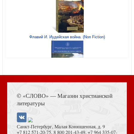
Флавий И. Иудейская война. (Non Fiction)
Лукомский Г. Старый Петербург
Книга Иисуса Навина
© «СЛОВО» — Магазин христианской
литературы
Кириков Б. Памятники архитектуры Санкт-Петербурга
XVIII — середины XX века (Издание 2-е с изм, 2025)
Санкт-Петербург, Малая Конюшенная, д. 9
+7 812 571-20-75
,
8 800 201-43-49
,
+7 964 335-07-