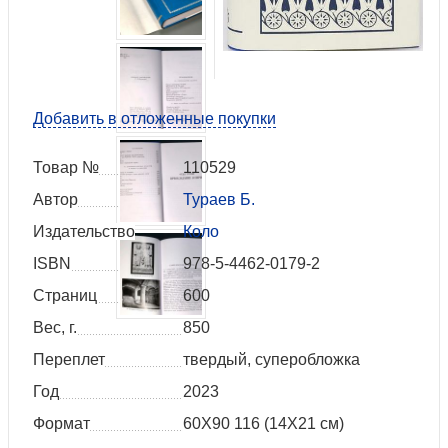
Добавить в отложенные покупки
Товар №
110529
Автор
Тураев Б.
Издательство
Коло
ISBN
978-5-4462-0179-2
Страниц
600
Вес, г.
850
Переплет
твердый, суперобложка
Год
2023
Формат
60X90 116 (14Х21 см)