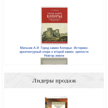
Тураев Б.А. История Древнего Востока. Часть 2 (2023)
Мильчик А.И. Город камен Копорье. Историко-
архитектурный очерк о второй камен. крепости
Тураев Б.А. Древний Египет. (Либроком)
Новгор.земли
Лидеры продаж
Возняк Р. Основы теории архитектурных форм
исторических зданий