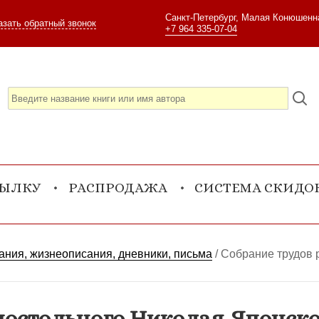
Санкт-Петербург, Малая Конюшенна
азать обратный звонок
+7 964 335-07-04
СЫЛКУ
РАСПРОДАЖА
СИСТЕМА СКИДО
ния, жизнеописания, дневники, письма
/
Собрание трудов р
остольного Николая Японского