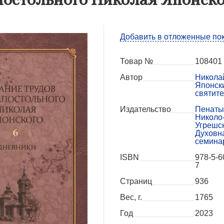
Добавить в отложенные по
Товар №
108401
Автор
Никола
Японск
святите
Издательство
Пенаты 
Николо
Угрешс
Духовн
семина
ISBN
978-5-6
7
Страниц
936
Вес, г.
1765
Год
2023