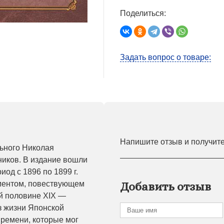
Поделиться:
Задать вопрос о товаре:
Напишите отзыв и получит
ьного Николая
ников. В издание вошли
од с 1896 по 1899 г.
ментом, повествующем
Добавить отзыв
й половине XIX —
з жизни Японской
времени, которые мог