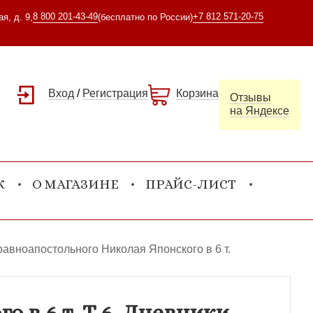
8 800 201-43-49
+7 812 571-20-75
я, д. 9,
(бесплатно по России)
Вход
/
Регистрация
Корзина
Отзывы
на Яндексе
К
О МАГАЗИНЕ
ПРАЙС-ЛИСТ
авноапостольного Николая Японского в 6 т.
 в 6 т. Т.6..Дневники