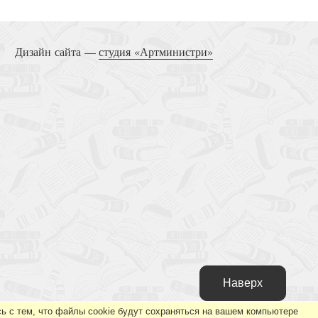
 равноапостольного Николая Японского в 6 т.
Дизайн сайта —
студия «Артминистри»
Т.5..Дневники
авноапостольного Николая Японского в 6 т. Т.3.
Письма
Наверх
ь с тем, что файлы cookie будут сохраняться на вашем компьютере