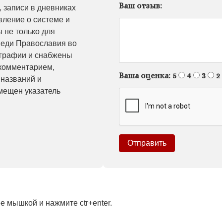
Ваш отзыв:
, записи в дневниках
вление о системе и
 не только для
веди Православия во
ографии и снабжены
комментарием,
Ваша оценка:
5
4
3
2
 названий и
мещен указатель
 мышкой и нажмите ctr+enter.