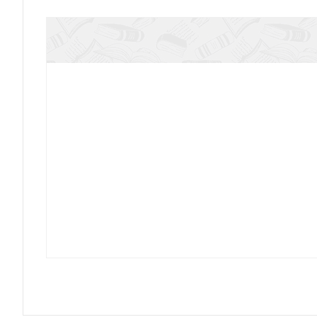
Собрание трудов равноапостольного Николая 
Т.1.Официальная переписка
Собрание трудов равноапостольного Николая 
Т.2.Официальная переписка