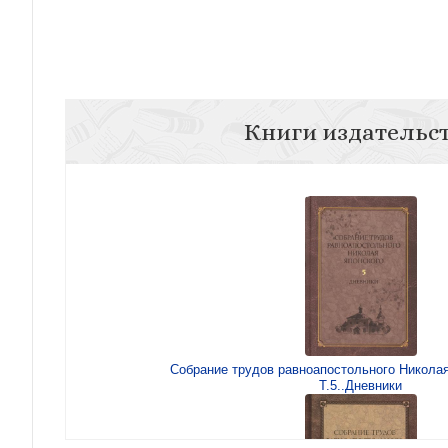
Книги издательс
Собрание трудов равноапостольного Николая 
Т.5..Дневники