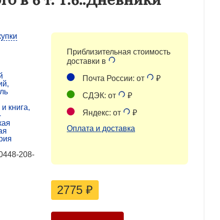
купки
Приблизительная стоимость
доставки в
й
Почта России: от
₽
ий,
ль
СДЭК: от
₽
и книга,
Яндекс: от
₽
-
кая
Оплата и доставка
ая
рия
0448-208-
2775
₽