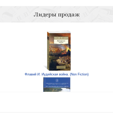
Лидеры продаж
Японского в 6 т.
Собрание трудов
Флавий И. Иудейская война. (Non Fiction)
Японского в 6 т.
Собрание трудов