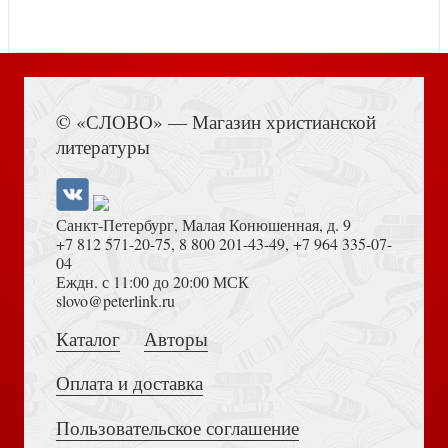
Книга Иисуса Навина
© «СЛОВО» — Магазин христианской
Имм Али. Путь красноречия
литературы
Санкт-Петербург, Малая Конюшенная, д. 9
+7 812 571-20-75
,
8 800 201-43-49
,
+7 964 335-07-
04
Еждн. с 11:00 до 20:00 МСК
Толкование на Апокалипсис (Тихоний Африканский)
slovo@peterlink.ru
Браунворт Л. Краткая история крестовых походов
Каталог
Авторы
Оплата и доставка
Пользовательское соглашение