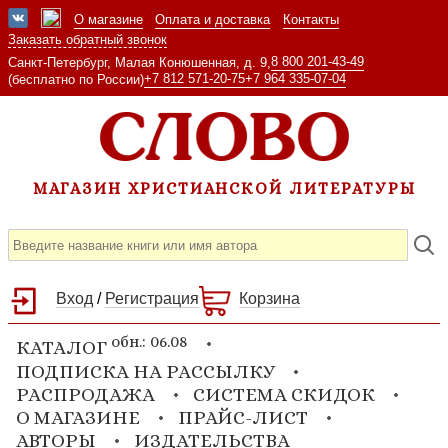
О магазине
Оплата и доставка
Контакты
Заказать обратный звонок
8 800 201-43-49
Санкт-Петербург, Малая Конюшенная, д. 9,
+7 812 571-20-75
+7 964 335-07-04
(бесплатно по России)
МАГАЗИН ХРИСТИАНСКОЙ ЛИТЕРАТУРЫ
Вход
/
Регистрация
Корзина
обн.: 06.08
КАТАЛОГ
ПОДПИСКА НА РАССЫЛКУ
РАСПРОДАЖА
СИСТЕМА СКИДОК
О МАГАЗИНЕ
ПРАЙС-ЛИСТ
АВТОРЫ
ИЗДАТЕЛЬСТВА