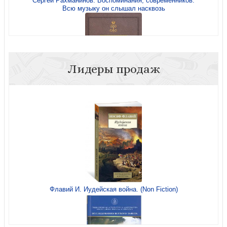
Сергей Рахманинов. Воспоминания, современников.
Всю музыку он слышал насквозь
Лидеры продаж
Брикнер А. История Петра Великого (История
подарочная)
Флавий И. Иудейская война. (Non Fiction)
Исаак Левитан. Письма, документы, воспоминания