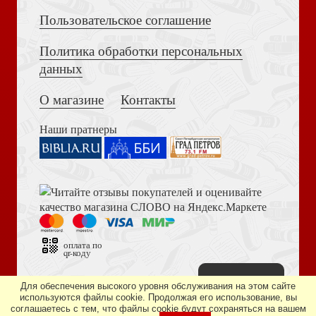
Пользовательское соглашение
Политика обработки персональных
Толкование на Апокалипсис (Тихоний Африканский)
данных
О магазине
Контакты
Собрание трудов равноапостольного Николая Японского
в 6 т.
Наши пратнеры
Книга пророка Амоса. Введение и комментарий
Собрание трудов равноапостольного Николая Японского
оплата по
qr-коду
в 6 т. Т.4. Дневники
Наверх
Дизайн сайта —
студия «Артминистри»
Для обеспечения высокого уровня обслуживания на этом сайте
используются файлы cookie. Продолжая его использование, вы
соглашаетесь с тем, что файлы cookie будут сохраняться на вашем
Библия в современном русском переводе. 073 (2025, 3-