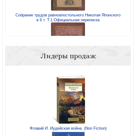
Собрание трудов равноапостольного Николая Японского
в 6 т. Т.1.Официальная переписка
Собрание трудов равноапостольного Николая Японского
в 6 т. Т.3. Письма
Лидеры продаж
Собрание трудов равноапостольного Николая Японского
в 6 т. Т.6..Дневники
Собрание трудов равноапостольного Николая Японского
в 6 т. Т.5..Дневники
Флавий И. Иудейская война. (Non Fiction)
Собрание трудов равноапостольного Николая Японского