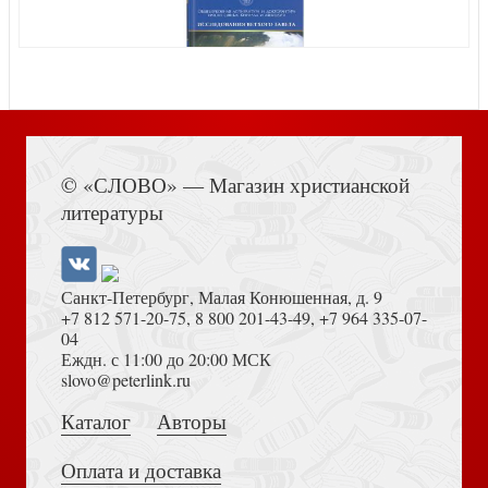
в 6 т. Т.5..Дневники
Собрание трудов равноапостольного Николая Японского
в 6 т. Т.1.Официальная переписка
Книга Иисуса Навина
© «СЛОВО» — Магазин христианской
литературы
Собрание трудов равноапостольного Николая Японского
в 6 т. Т.3. Письма
Собрание трудов равноапостольного Николая Японского
в 6 т. Т.4. Дневники
Санкт-Петербург, Малая Конюшенная, д. 9
+7 812 571-20-75
,
8 800 201-43-49
,
+7 964 335-07-
04
Еждн. с 11:00 до 20:00 МСК
Достоевский Ф.М. Сила и правда России (2024)
slovo@peterlink.ru
Каталог
Авторы
Собрание трудов равноапостольного Николая Японского
в 6 т. Т.2.Официальная переписка
Оплата и доставка