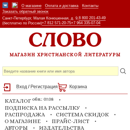
О магазине
Оплата и доставка
Контакты
Заказать обратный звонок
8 800 201-43-49
Санкт-Петербург, Малая Конюшенная, д. 9,
+7 812 571-20-75
+7 964 335-07-04
(бесплатно по России)
МАГАЗИН ХРИСТИАНСКОЙ ЛИТЕРАТУРЫ
Вход
/
Регистрация
Корзина
обн.: 07.08
КАТАЛОГ
ПОДПИСКА НА РАССЫЛКУ
РАСПРОДАЖА
СИСТЕМА СКИДОК
О МАГАЗИНЕ
ПРАЙС-ЛИСТ
АВТОРЫ
ИЗДАТЕЛЬСТВА