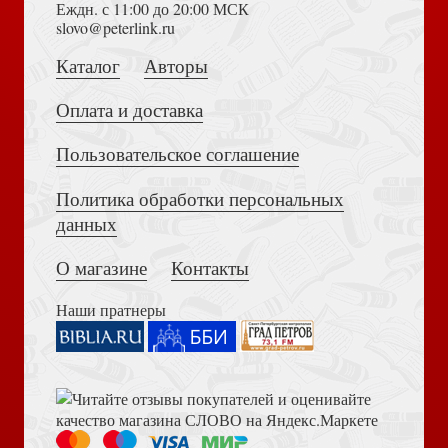
Еждн. с 11:00 до 20:00 МСК
Достоевский Ф.М. Сила и правда России (2024)
slovo@peterlink.ru
Возвращенный из плена
Каталог
Авторы
Поиски Божьей воли (911: Скорая психологическая
Оплата и доставка
помощь)
Пользовательское соглашение
Политика обработки персональных
Толкование на Апокалипсис (Тихоний Африканский)
Исход. Развивающее пособие для детей. Кн. 2
данных
(Открываем Библию)
О магазине
Контакты
Свидетель (Библия для всех)
Наши пратнеры
Библия в современном русском переводе. 073 (2025, 3-
е изд., перераб., и доп., синий бумвинил)
Необузданное сердце: Постигая тайны мужской души