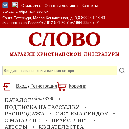
О магазине
Оплата и доставка
Контакты
Заказать обратный звонок
8 800 201-43-49
Санкт-Петербург, Малая Конюшенная, д. 9,
+7 812 571-20-75
+7 964 335-07-04
(бесплатно по России)
МАГАЗИН ХРИСТИАНСКОЙ ЛИТЕРАТУРЫ
Вход
/
Регистрация
Корзина
обн.: 07.08
КАТАЛОГ
ПОДПИСКА НА РАССЫЛКУ
РАСПРОДАЖА
СИСТЕМА СКИДОК
О МАГАЗИНЕ
ПРАЙС-ЛИСТ
АВТОРЫ
ИЗДАТЕЛЬСТВА