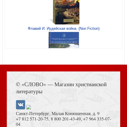
Флавий И. Иудейская война. (Non Fiction)
Адвокат
Смерть близкого человека (911: Скорая психологическая
помощь)
Книга Иисуса Навина
Что такое молитва?
© «СЛОВО» — Магазин христианской
литературы
Конфликты, конфликты... (911: Скорая психологическая
помощь)
Санкт-Петербург, Малая Конюшенная, д. 9
+7 812 571-20-75
,
8 800 201-43-49
,
+7 964 335-07-
04