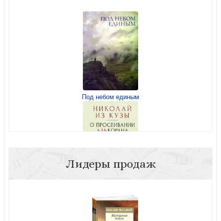
Кулаков В.И. Военное дело пруссов
Под небом единым
Кулаков В.И.Гаврилов А.П., Семенов А.С. Предыстория
Руси V-X веков
Лидеры продаж
Николай из Кузы. О просеивании Алькорана. Кн.1