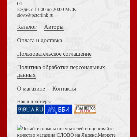
04
Еждн. с 11:00 до 20:00 МСК
Николай из Кузы. О начале
Толкование на Апокалипсис (Тихоний Африканский)
slovo@peterlink.ru
Каталог
Авторы
Оплата и доставка
Пользовательское соглашение
Зайчик М. Холодный вечер в Иерусалиме
Политика обработки персональных
Достоевский Ф.М. Сила и правда России (2024)
данных
О магазине
Контакты
Наши пратнеры
Федорчук Е. Человек возрождения. Беседы с Борисом
Библия в современном русском переводе. 073 (2025, 3-
Левитом-Броуном
е изд., перераб., и доп., синий бумвинил)