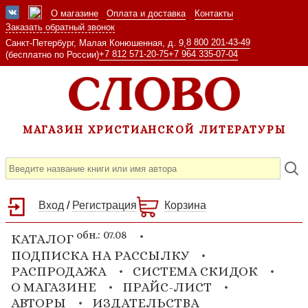
О магазине
Оплата и доставка
Контакты
Заказать обратный звонок
8 800 201-43-49
Санкт-Петербург, Малая Конюшенная, д. 9,
+7 812 571-20-75
+7 964 335-07-04
(бесплатно по России)
МАГАЗИН ХРИСТИАНСКОЙ ЛИТЕРАТУРЫ
Вход
/
Регистрация
Корзина
обн.: 07.08
КАТАЛОГ
ПОДПИСКА НА РАССЫЛКУ
РАСПРОДАЖА
СИСТЕМА СКИДОК
О МАГАЗИНЕ
ПРАЙС-ЛИСТ
АВТОРЫ
ИЗДАТЕЛЬСТВА